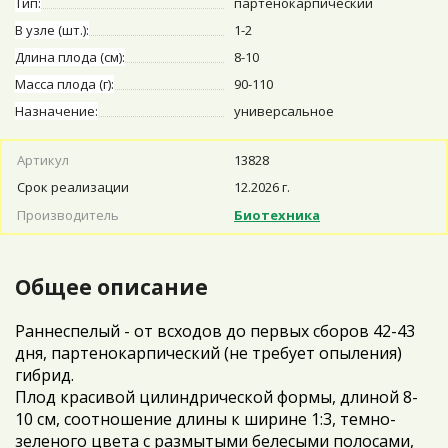
Тип:
партенокарпический
В узле (шт.):
1-2
Длина плода (см):
8-10
Масса плода (г):
90-110
Назначение:
универсальное
Артикул
13828
Срок реализации
12.2026 г.
Производитель
Биотехника
Общее описание
Раннеспелый - от всходов до первых сборов 42-43
дня, партенокарпический (не требует опыления)
гибрид.
Плод красивой цилиндрической формы, длиной 8-
10 см, соотношение длины к ширине 1:3, темно-
зеленого цвета с размытыми белесыми полосами,