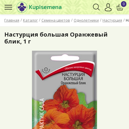
0
/
/
/
/
/
Главная
Каталог
Семена цветов
Однолетники
Настурция
Н
Настурция большая Оранжевый
блик, 1 г