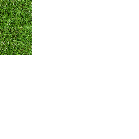
Оплата и Доставка
Вопросы и ответы
Кон
Мы принимаем:
по всем вопросам
+375 29 250-01-99
Обратная связь
© ЧТПУП "АЙРИСАГРО"
Номер в торговом реестре: 346312