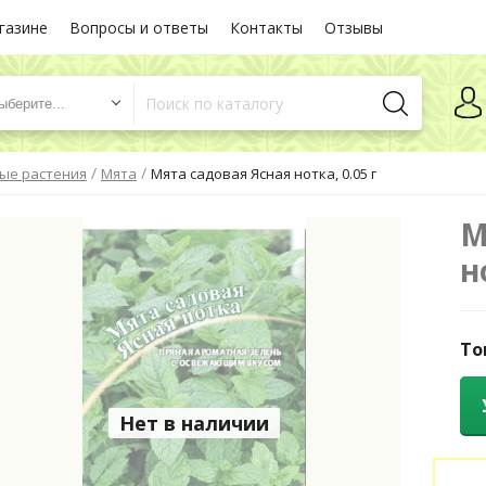
газине
Вопросы и ответы
Контакты
Отзывы
ыберите...
/
/
ые растения
Мята
Мята садовая Ясная нотка, 0.05 г
М
н
То
Нет в наличии