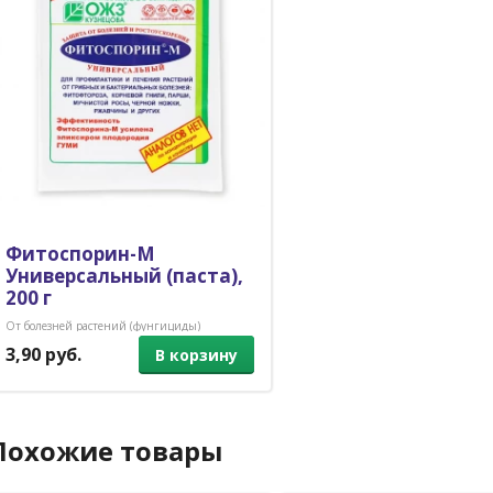
Фитоспорин-М
Универсальный (паста),
200 г
От болезней растений (фунгициды)
3,90 руб.
В корзину
Похожие товары