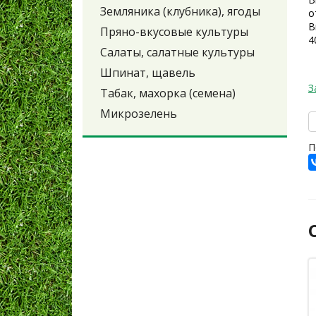
Земляника (клубника), ягоды
о
В
Пряно-вкусовые культуры
4
Салаты, салатные культуры
Шпинат, щавель
З
Табак, махорка (семена)
Микрозелень
П