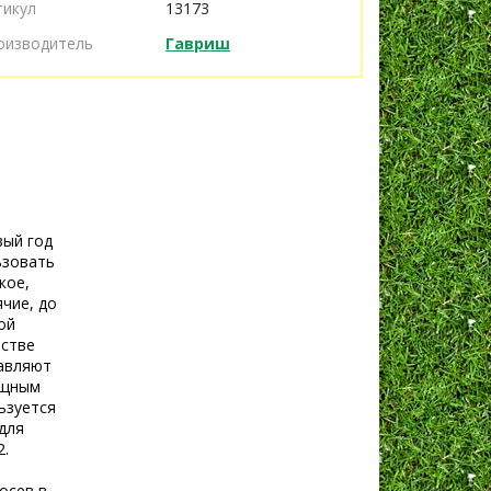
тикул
13173
оизводитель
Гавриш
вый год
ьзовать
кое,
чие, до
ой
естве
бавляют
ощным
ьзуется
для
2.
осев в