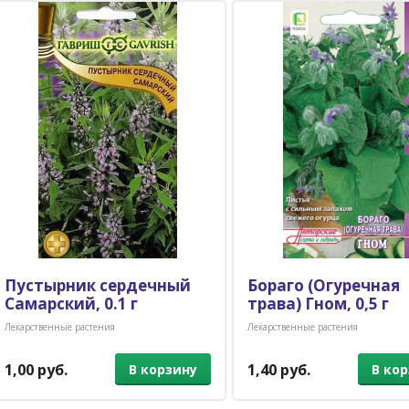
Пустырник сердечный
Бораго (Огуречная
Самарский, 0.1 г
трава) Гном, 0,5 г
Лекарственные растения
Лекарственные растения
1,00 руб.
1,40 руб.
В корзину
В ко