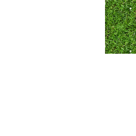
Разработка сайта ZmitroC.by
™ |
Продвижение сайта