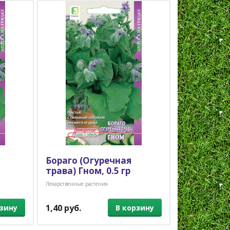
Бораго (Огуречная
Майоран 
трава) Гном, 0.5 гр
Байкал, 0,
Лекарственные растения
Лекарственные ра
1,40 руб.
1,30 руб.
рзину
В корзину