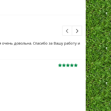
м очень довольна. Спасибо за Вашу работу и
Большое сп
уже не перв
Ж
анна
06.10.2024