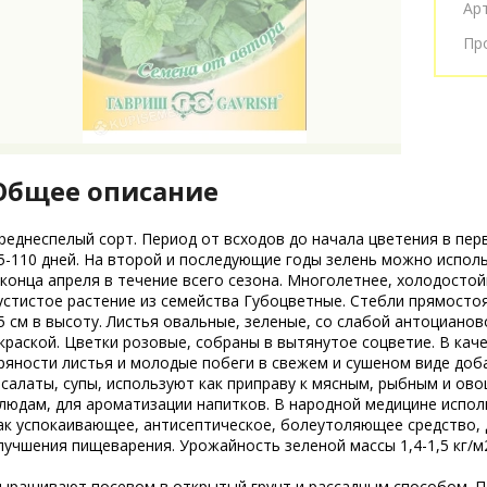
Ар
Пр
Общее описание
реднеспелый сорт. Период от всходов до начала цветения в пер
5-110 дней. На второй и последующие годы зелень можно испол
 конца апреля в течение всего сезона. Многолетнее, холодостой
устистое растение из семейства Губоцветные. Стебли прямостоя
5 см в высоту. Листья овальные, зеленые, со слабой антоцианов
краской. Цветки розовые, собраны в вытянутое соцветие. В кач
ряности листья и молодые побеги в свежем и сушеном виде до
 салаты, супы, используют как приправу к мясным, рыбным и ов
людам, для ароматизации напитков. В народной медицине испол
ак успокаивающее, антисептическое, болеутоляющее средство, 
лучшения пищеварения. Урожайность зеленой массы 1,4-1,5 кг/м
ыращивают посевом в открытый грунт и рассадным способом. П