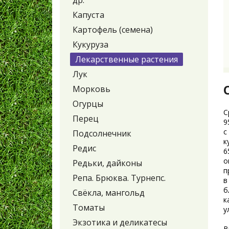
др.
Капуста
Картофель (семена)
Кукуруза
Лекарственные растения
Лук
Морковь
Огурцы
С
Перец
9
с
Подсолнечник
к
Редис
6
о
Редьки, дайконы
п
Репа. Брюква. Турнепс.
в
б
Свёкла, мангольд
к
Томаты
у
Экзотика и деликатесы
В