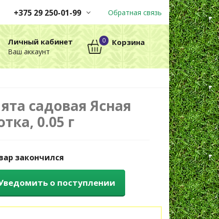
+375 29 250-01-99
Обратная связь
Заказы принимаются
0
Личный кабинет
Корзина
автоматически через корзину
Ваш аккаунт
круглосуточно без выходных
+375 29 250-01-99
МТС
ята садовая Ясная
отка, 0.05 г
вар закончился
Уведомить о поступлении