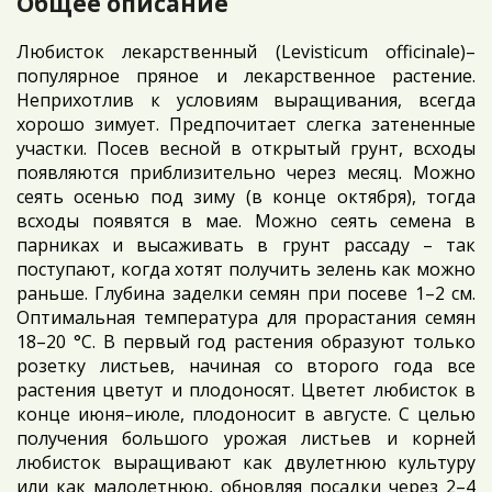
Общее описание
Любисток лекарственный (Levisticum officinale)–
популярное пряное и лекарственное растение.
Неприхотлив к условиям выращивания, всегда
хорошо зимует. Предпочитает слегка затененные
участки. Посев весной в открытый грунт, всходы
появляются приблизительно через месяц. Можно
сеять осенью под зиму (в конце октября), тогда
всходы появятся в мае. Можно сеять семена в
парниках и высаживать в грунт рассаду – так
поступают, когда хотят получить зелень как можно
раньше. Глубина заделки семян при посеве 1–2 см.
Оптимальная температура для прорастания семян
18–20 °C. В первый год растения образуют только
розетку листьев, начиная со второго года все
растения цветут и плодоносят. Цветет любисток в
конце июня–июле, плодоносит в августе. С целью
получения большого урожая листьев и корней
любисток выращивают как двулетнюю культуру
или как малолетнюю, обновляя посадки через 2–4