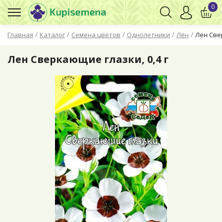
0
/
/
/
/
/
Главная
Каталог
Семена цветов
Однолетники
Лён
Лен Свер
Лен Сверкающие глазки, 0,4 г