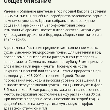
Общее описание
Раннее и обильное цветение в год посева! Высота растения
30-35 см. Листья линейные, серебристо-зеленовато-серые, с
нежным опушением. Цветки собраны в колосовидные
соцветия. Гармоничная бело-фиолетовая смесь.
Изысканный аромат. Цветёт в июле-августе. Используют
для создания душистого бордюра, сборных цветников и в
альпинариях.
Агротехника. Растение предпочитает солнечное место,
сухие, умеренно плодородные почвы. Для цветения в год
посева семена высевают на рассаду в конце февраля –
начале марта. Семена высевают на глубину 3 мм, присыпая
слоем песка или вермикулита. Посевную емкость
накрывают плёнкой или стеклом. Семена прорастают при
температуре +18-20°С в течение 14 дней. После
прорастания необходим высокий уровень освещения. Не
выносит переувлажнения грунта. Сеянцы пикируют в фазе
3-5 листочков. В мае рассаду высаживают на постоянное
место, выдерживая расстояние между растениями 30 см.
При посеве в середине лета - цветение на второй год. В
средней полосе на зиму кустики мульчируют торфом,
древесной стружкой и т.п.