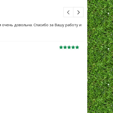
м очень довольна. Спасибо за Вашу работу и
Большое сп
уже не перв
Ж
анна
06.10.2024