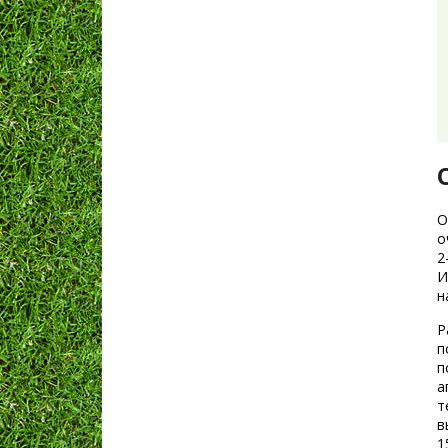
О
о
2
И
н
Р
п
п
а
т
в
1