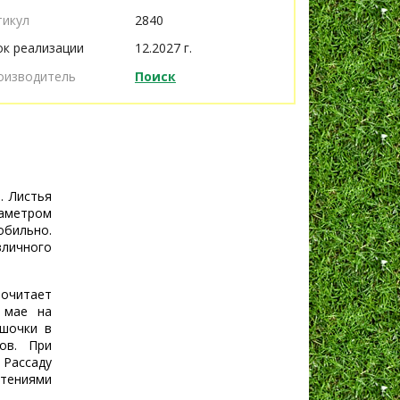
тикул
2840
ок реализации
12.2027 г.
оизводитель
Поиск
. Листья
иаметром
обильно.
личного
очитает
 мае на
ршочки в
ов. При
 Рассаду
стениями