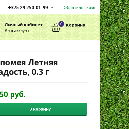
+375 29 250-01-99
Обратная связь
Заказы принимаются
0
Личный кабинет
Корзина
автоматически через корзину
Ваш аккаунт
круглосуточно без выходных
+375 29 250-01-99
МТС
помея Летняя
адость, 0.3 г
,50 руб.
В корзину