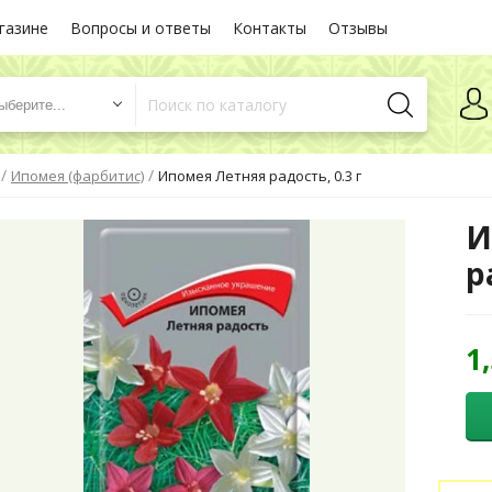
газине
Вопросы и ответы
Контакты
Отзывы
ыберите...
/
/
Ипомея (фарбитис)
Ипомея Летняя радость, 0.3 г
И
р
1