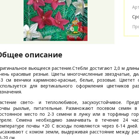
Ар
Ср
Пр
Общее описание
ригинальное вьющееся растение.Стебли достигают 2,0 м длины
чень красивые резные. Цветы многочисленные звездчатые, д
-3 см венчики карминово-красные, белые, розовые. Цветет 
спользуется для вертикального оформления цветников раз
азначения.
астение свето- и теплолюбивое, засухоустойчивое. Предп
очвы рыхлые, питательные. Размножают посевом семян в
остоянное место по 2-3 семени в лунку или в торфяныр го
преле. Семена необходимо замачивать в течение 24 час
емпературе почвы +20 С всходы появляются через 6-14 дней.
ысаживают с комом земли, выдерживая расстояние между ра
5-20 см.