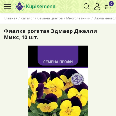
0
/
/
/
/
Главная
Каталог
Семена цветов
Многолетники
Виола многол
Фиалка рогатая Эдмаер Джелли
Микс, 10 шт.