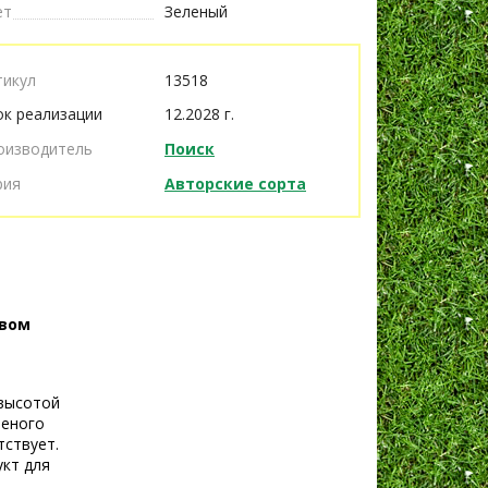
ет
Зеленый
тикул
13518
ок реализации
12.2028 г.
оизводитель
Поиск
рия
Авторские сорта
твом
 высотой
леного
тствует.
укт для