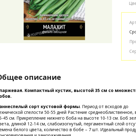
Цв
Ар
Ср
Пр
Се
Общее описание
паржевая. Компактный кустик, высотой 35 см со множес
обов.
аннеспелый сорт кустовой формы
. Период от всходов до
ехнической спелости 50-55 дней Растение среднеоблиственное,
5-45 см. Прикрепление нижнего боба на высоте 10-13 см. Боб зе
вета, длиной 12-14 см, слабоизогнутый, пергаментный слой отсу
емена белого цвета, количество в бобе – 7 шт. Идеальный прод
онсервирования и замораживания.