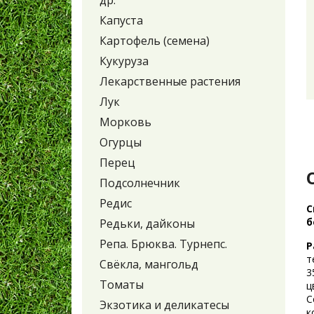
др.
Капуста
Картофель (семена)
Кукуруза
Лекарственные растения
Лук
Морковь
Огурцы
Перец
Подсолнечник
Редис
С
б
Редьки, дайконы
Репа. Брюква. Турнепс.
Р
т
Свёкла, мангольд
3
Томаты
ц
С
Экзотика и деликатесы
к