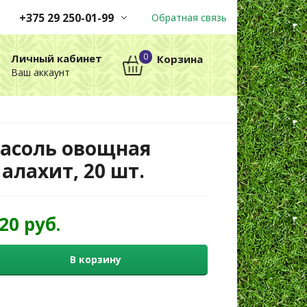
+375 29 250-01-99
Обратная связь
Заказы принимаются
0
Личный кабинет
Корзина
автоматически через корзину
Ваш аккаунт
круглосуточно без выходных
+375 29 250-01-99
МТС
асоль овощная
алахит, 20 шт.
,20 руб.
В корзину