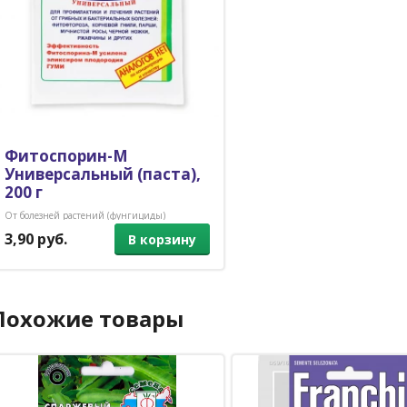
Фитоспорин-М
Универсальный (паста),
200 г
От болезней растений (фунгициды)
3,90 руб.
В корзину
Похожие товары