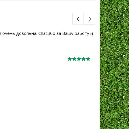
м очень довольна. Спасибо за Вашу работу и
Большое сп
уже не перв
Ж
анна
06.10.2024