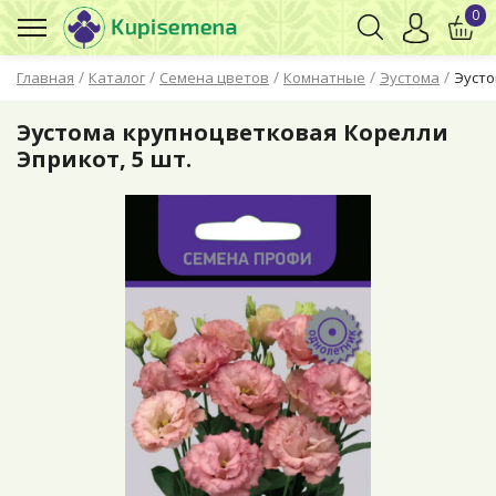
0
/
/
/
/
/
Главная
Каталог
Семена цветов
Комнатные
Эустома
Эусто
Эустома крупноцветковая Корелли
Эприкот, 5 шт.