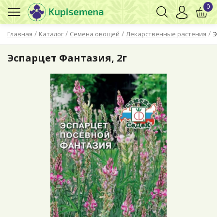
0
/
/
/
/
Главная
Каталог
Семена овощей
Лекарственные растения
Э
Эспарцет Фантазия, 2г