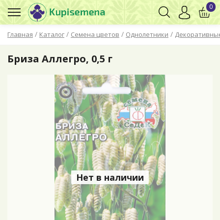
0
/
/
/
/
Главная
Каталог
Семена цветов
Однолетники
Декоративные
Бриза Аллегро, 0,5 г
Нет в наличии