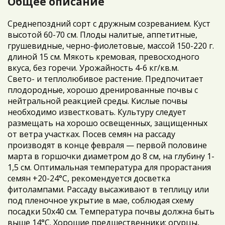
Общее описание
Среднепоздний сорт с дружным созреванием. Куст
высотой 60-70 см. Плоды налитые, аппетитные,
грушевидные, черно-фиолетовые, массой 150-220 г.
длиной 15 см. Мякоть кремовая, превосходного
вкуса, без горечи. Урожайность 4-6 кг/кв.м.
Свето- и теплолюбивое растение. Предпочитает
плодородные, хорошо дренированные почвы с
нейтральной реакцией среды. Кислые почвы
необходимо известковать. Культуру следует
размещать на хорошо освещенных, защищенных
от ветра участках. Посев семян на рассаду
производят в конце февраля — первой половине
марта в горшочки диаметром до 8 см, на глубину 1-
1,5 см. Оптимальная температура для прорастания
семян +20-24°С, рекомендуется досветка
фитолампами. Рассаду высаживают в теплицу или
под пленочное укрытие в мае, соблюдая схему
посадки 50х40 см. Температура почвы должна быть
выше 14°С. Хорошие предшественники: огурцы,