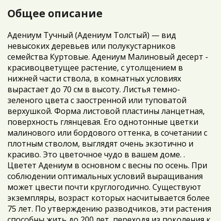
Общее описание
Адениум Тучный (Адениум Толстый) — вид
невысоких деревьев или полукустарников
семейства Куртовые. Адениум Малиновый десерт -
красивоцветущее растение, с утолщением в
нижней части ствола, в комнатных условиях
вырастает до 70 см в высоту. Листья темно-
зеленого цвета с заостренной или туповатой
верхушкой. Форма листовой пластины ланцетная,
поверхность глянцевая. Его однотонные цветки
малинового или бордового оттенка, в сочетании с
плотным стволом, выглядят очень экзотично и
красиво. Это цветочное чудо в вашем доме. .
Цветет Адениум в основном с весны по осень. При
соблюдении оптимальных условий выращивания
может цвести почти круглогодично. Существуют
экземпляры, возраст которых насчитывается более
75 лет. По утверждению разводчиков, эти растения
способны жить до 200 лет, переходя из поколения к