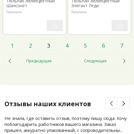
Тюльпан лилиецветный
Тюльпан лилиецветный
Шансонет
Элегант Леди
Тюльпаны
Тюльпаны
1
2
3
4
5
6
7
Предыдущая
Следующая
Отзывы наших клиентов
Не знала, где оставить отзыв, поэтому пишу сюда. Хочу
поблагодарить работников вашего магазина. Заказ
пришел, аккуратно упакованный, с сопроводительны...