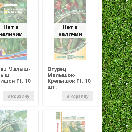
Нет в
Нет в
наличии
наличии
рец Малыш-
Огурец
пыш
Малышок-
ишон F1, 10
Крепышок F1, 10
шт.
карпические
Партенокарпические
В корзину
В корзину
ыляемые)
(самоопыляемые)