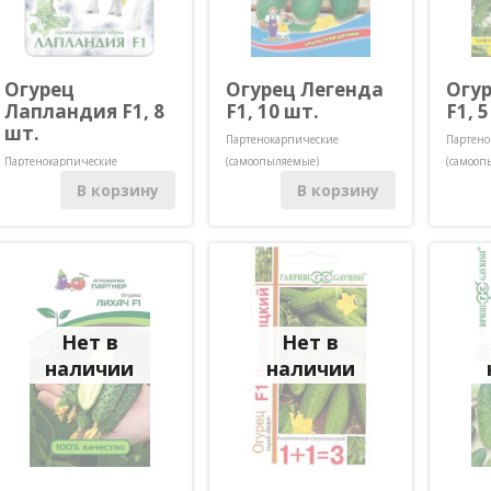
Огурец
Огурец Легенда
Огу
Лапландия F1, 8
F1, 10 шт.
F1, 
шт.
Партенокарпические
Партено
Партенокарпические
(самоопыляемые)
(самооп
(самоопыляемые)
В корзину
В корзину
Нет в
Нет в
наличии
наличии