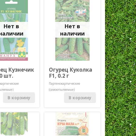
Нет в
Нет в
наличии
наличии
ец Кузнечик
Огурец Куколка
10 шт.
F1, 0.2 г
карпические
Партенокарпические
ыляемые)
(самоопыляемые)
В корзину
В корзину