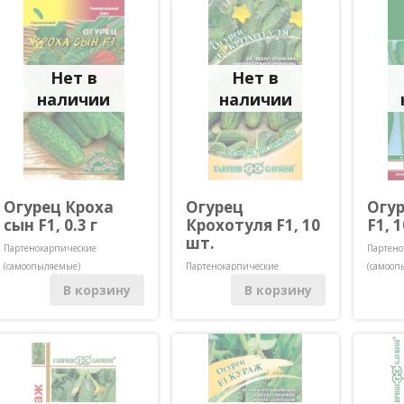
Нет в
Нет в
наличии
наличии
Огурец Кроха
Огурец
Огур
сын F1, 0.3 г
Крохотуля F1, 10
F1, 
шт.
Партенокарпические
Партено
(самоопыляемые)
Партенокарпические
(самооп
(самоопыляемые)
В корзину
В корзину