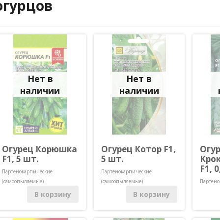
огурцов
Нет в
Нет в
наличии
наличии
Огурец Корюшка
Огурец Котор F1,
Огу
F1, 5 шт.
5 шт.
Кро
F1, 0
Партенокарпические
Партенокарпические
(самоопыляемые)
(самоопыляемые)
Партено
(самооп
В корзину
В корзину