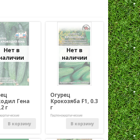
Нет в
Нет в
наличии
наличии
рец
Огурец
кодил Гена
Крокозяба F1, 0.3
,2 г
г
карпические
Партенокарпические
ыляемые)
(самоопыляемые)
В корзину
В корзину