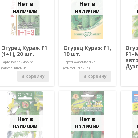
Нет в
Нет в
наличии
наличии
Огурец Кураж F1
Огурец Кураж F1,
Огу
(1+1), 20 шт.
10 шт.
F1+
авто
Партенокарпические
Партенокарпические
Дуэт
(самоопыляемые)
(самоопыляемые)
Партено
В корзину
В корзину
(самооп
Нет в
Нет в
наличии
наличии