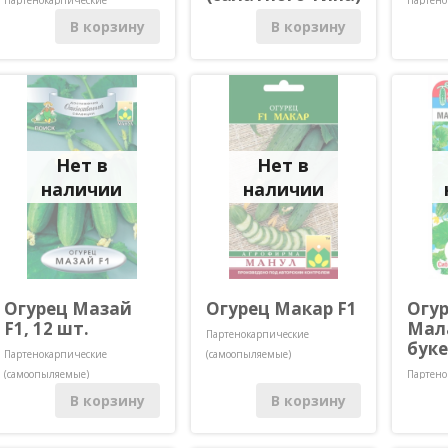
F1, 12 шт.
(самоопыляемые)
(самооп
В корзину
В корзину
Партенокарпические
(самоопыляемые)
Нет в
Нет в
наличии
наличии
Огурец Мазай
Огурец Макар F1
Огу
F1, 12 шт.
Мал
Партенокарпические
буке
Партенокарпические
(самоопыляемые)
(самоопыляемые)
Партено
(самооп
В корзину
В корзину