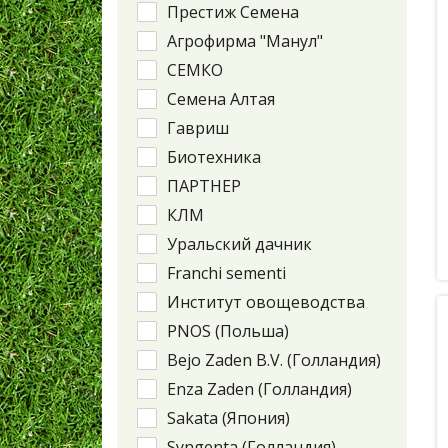
Престиж Семена
Агрофирма "Манул"
СЕМКО
Семена Алтая
Гавриш
Биотехника
ПАРТНЕР
КЛМ
Уральский дачник
Franchi sementi
Институт овощеводства
PNOS (Польша)
Bejo Zaden B.V. (Голландия)
Enza Zaden (Голландия)
Sakata (Япония)
Syngenta (Голландия)