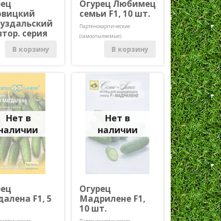
рец
Огурец Любимец
овицкий
семьи F1, 10 шт.
Суздальский
Партенокарпические
втор. серия
(самоопыляемые)
 20 шт.
В корзину
В корзину
карпические
ыляемые)
Нет в
Нет в
наличии
наличии
рец
Огурец
алена F1, 5
Мадрилене F1,
10 шт.
карпические
Партенокарпические