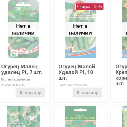
Скидка - 50%
Нет в
Нет в
наличии
наличии
Огурец Малец-
Огурец Малой
Огу
удалец F1, 7 шт.
Удалой F1, 10
Кре
шт.
корн
Партенокарпические
шт.
(самоопыляемые)
Партенокарпические
(самоопыляемые)
Партено
В корзину
В корзину
(самооп