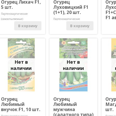
Огурец Лихач F1,
Огурец
Огу
5 шт.
Луховицкий F1
Лух
(1+1), 20 шт.
F1+
Партенокарпические
F1 а
(самоопыляемые)
Партенокарпические
Дуэт
(самоопыляемые)
В корзину
В корзину
Партено
(самооп
Нет в
Нет в
наличии
наличии
Огурец
Огурец
Огу
Любимый
Любимый
Магд
внучок F1, 10 шт.
мужчина
шт.
(салатного типа)
Партенокарпические
Партено