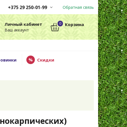
+375 29 250-01-99
Обратная связь
Заказы принимаются
0
Личный кабинет
Корзина
автоматически через корзину
Ваш аккаунт
круглосуточно без выходных
+375 29 250-01-99
МТС
овинки
Скидки
нокарпических)