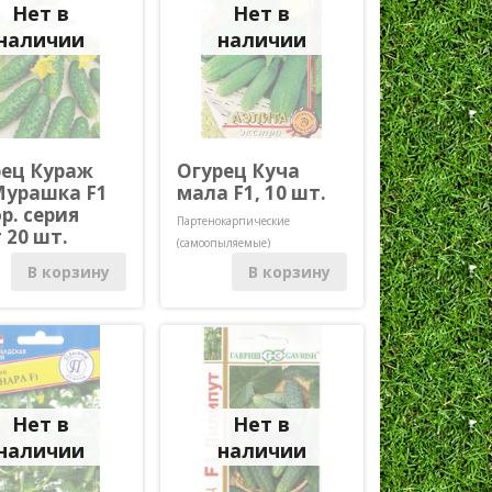
Нет в
Нет в
наличии
наличии
рец Кураж
Огурец Куча
Мурашка F1
мала F1, 10 шт.
р. серия
Партенокарпические
 20 шт.
(самоопыляемые)
карпические
В корзину
В корзину
ыляемые)
Нет в
Нет в
наличии
наличии