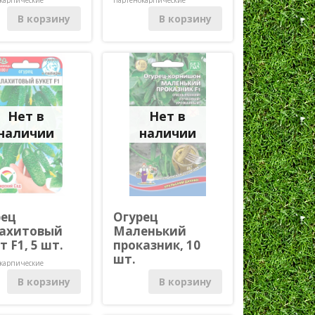
ыляемые)
(самоопыляемые)
В корзину
В корзину
Нет в
Нет в
наличии
наличии
рец
Огурец
ахитовый
Маленький
т F1, 5 шт.
проказник, 10
шт.
карпические
ыляемые)
Партенокарпические
В корзину
В корзину
(самоопыляемые)