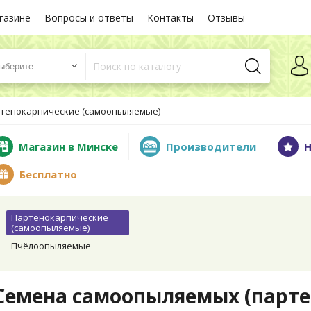
газине
Вопросы и ответы
Контакты
Отзывы
ыберите...
тенокарпические (самоопыляемые)
Магазин в Минске
Производители
Н
Бесплатно
Партенокарпические
(самоопыляемые)
Пчёлоопыляемые
Семена самоопыляемых (парте