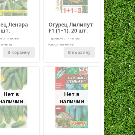
рец Ленара
Огурец Лилипут
5 шт.
F1 (1+1), 20 шт.
карпические
Партенокарпические
ыляемые)
(самоопыляемые)
В корзину
В корзину
Нет в
Нет в
наличии
наличии