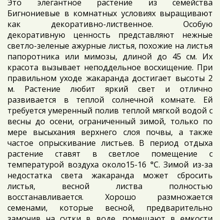
Это элегантное растение из семейства
Бигнониевые в комнатных условиях выращивают
как декоративно-лиственное. Особую
декоративную ценность представляют нежные
светло-зеленые ажурные листья, похожие на листья
папоротника или мимозы, длиной до 45 см. Их
красота вызывает неподдельное восхищение. При
правильном уходе жакаранда достигает высоты 2
м. Растение любит яркий свет и отлично
развивается в теплой солнечной комнате. Ей
требуется умеренный полив теплой мягкой водой с
весны до осени, ограниченный зимой, только по
мере высыхания верхнего слоя почвы, а также
частое опрыскивание листьев. В период отдыха
растение ставят в светлое помещение с
температурой воздуха около15-16 °C. Зимой из-за
недостатка света жакаранда может сбросить
листья, весной листва полностью
восстанавливается. Хорошо размножается
семенами, которые весной, предварительно
замочив на сутки в воде, помещают в емкости