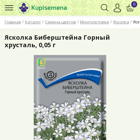
0
/
/
/
/
/
Главная
Каталог
Семена цветов
Многолетники
Ясколка
Яск
Ясколка Биберштейна Горный
хрусталь, 0,05 г