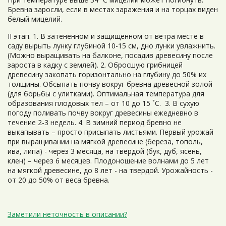
Бревна заросли, если в местах заражения и на торцах виден
белый мицелий.
II этап. 1. В затененном и защищенном от ветра месте в
саду вырыть лунку глубиной 10-15 см, дно лунки увлажнить.
(Можно выращивать на балконе, посадив древесину после
зароста в кадку с землей). 2. Обросшую грибницей
древесину закопать горизонтально на глубину до 50% их
толщины. Обсыпать почву вокруг бревна древесной золой
(для борьбы с улитками). Оптимальная температура для
образования плодовых тел – от 10 до 15 ˚С. 3. В сухую
погоду поливать почву вокруг древесины ежедневно в
течение 2-3 недель. 4. В зимний период бревно не
выкапывать – просто присыпать листьями. Первый урожай
при выращивании на мягкой древесине (береза, тополь,
ива, липа) - через 3 месяца, на твердой (бук, дуб, ясень,
клен) – через 6 месяцев. Плодоношение волнами до 5 лет
на мягкой древесине, до 8 лет - на твердой. Урожайность -
от 20 до 50% от веса бревна.
Заметили неточность в описании?