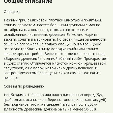
Общее описание
Описание.
Нежный гриб с мясистой, плотной мякотью и приятным,
тонким ароматом. Растет большими группами с мая по
октябрь на влажных пнях, стволах засохших или
ослабленных лиственных деревьев. Ее можно жарить,
варить, солить и мариновать. По своей пищевой ценности
вешенка опережает не только овощи, но и мясо. Лучше
всего употреблять в пищу молодые грибы или только
шляпки зрелых грибов. Вешенка королевская или степная,
«Боровик древесный», степной «белый гриб». Произрастает
в сухих степях. Отличается мясистой ножкой, хрящеватой
структурой, а не волокнистой как у других вешенок. В
гастрономическом плане ценится как самая вкусная из
вешенок.
Советы по разведению.
Необходимо: 1. Бревно или палка лиственных пород (бук,
граб, ольха, осина, клен, береза, тополь, ива, каштан, дуб)
без признаков гнили, не свежее 1 месяца после рубки
Влажность древесины должна быть не менее 50-60%.