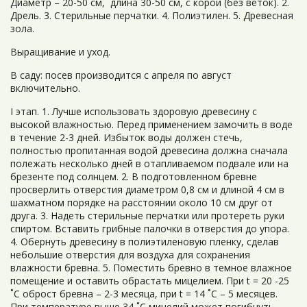
Диаметр – 20-50 см, длина 30-50 см, с корой (без веток). 2.
Дрель. 3. Стерильные перчатки. 4. Полиэтилен. 5. Древесная
зола.
Выращивание и уход.
В саду: посев производится с апреля по август
включительно.
I этап. 1. Лучше использовать здоровую древесину с
высокой влажностью. Перед применением замочить в воде
в течение 2-3 дней. Избыток воды должен стечь,
полностью пропитанная водой древесина должна сначала
полежать несколько дней в отапливаемом подвале или на
брезенте под солнцем. 2. В подготовленном бревне
просверлить отверстия диаметром 0,8 см и длиной 4 см в
шахматном порядке на расстоянии около 10 см друг от
друга. 3. Надеть стерильные перчатки или протереть руки
спиртом. Вставить грибные палочки в отверстия до упора.
4. Обернуть древесину в полиэтиленовую пленку, сделав
небольшие отверстия для воздуха для сохранения
влажности бревна. 5. Поместить бревно в темное влажное
помещение и оставить обрастать мицелием. При t = 20 -25
˚С оброст бревна – 2-3 месяца, при t = 14 ˚С – 5 месяцев.
При температуре выше 34 ˚С мицелий может погибнуть.