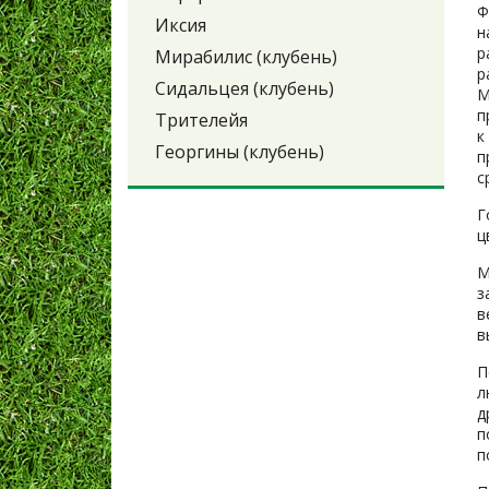
Ф
Иксия
н
р
Мирабилис (клубень)
р
Сидальцея (клубень)
М
п
Трителейя
к
Георгины (клубень)
п
с
Г
ц
М
з
в
в
П
л
д
п
п