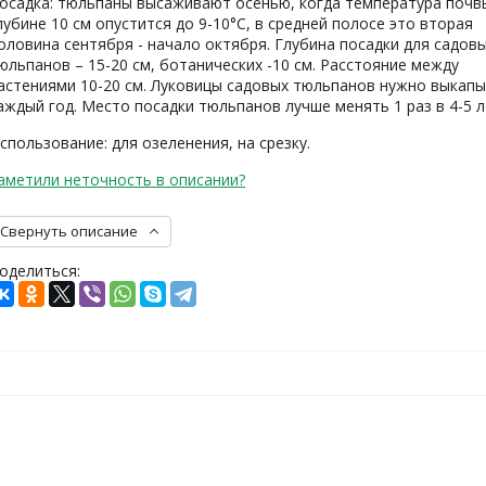
осадка: тюльпаны высаживают осенью, когда температура почв
лубине 10 см опустится до 9-10°С, в средней полосе это вторая
оловина сентября - начало октября. Глубина посадки для садов
юльпанов – 15-20 см, ботанических -10 см. Расстояние между
астениями 10-20 см. Луковицы садовых тюльпанов нужно выкап
аждый год. Место посадки тюльпанов лучше менять 1 раз в 4-5 л
спользование: для озеленения, на срезку.
аметили неточность в описании?
Свернуть описание
оделиться: