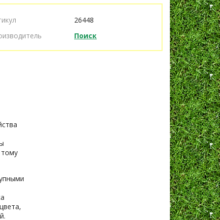
тикул
26448
оизводитель
Поиск
йства
ны
 тому
рупными
са
цвета,
й.