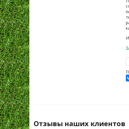
П
г
п
т
р
к
И
З
П
Отзывы наших клиентов