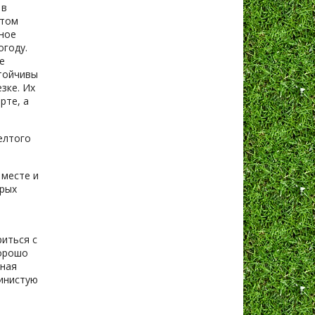
 в
нтом
ное
огоду.
е
стойчивы
зке. Их
рте, а
елтого
 месте и
орых
риться с
хорошо
аная
линистую