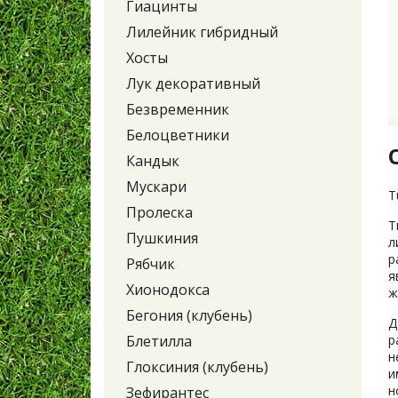
Гиацинты
Лилейник гибридный
Хосты
Лук декоративный
Безвременник
Белоцветники
Кандык
Мускари
T
Пролеска
Т
Пушкиния
л
р
Рябчик
я
Хионодокса
ж
Бегония (клубень)
Д
Блетилла
р
н
Глоксиния (клубень)
и
н
Зефирантес