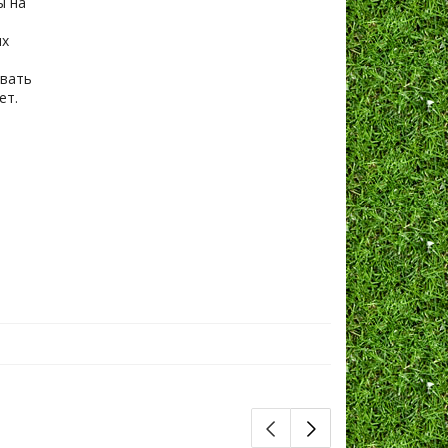
ы на
ых
ывать
ет.