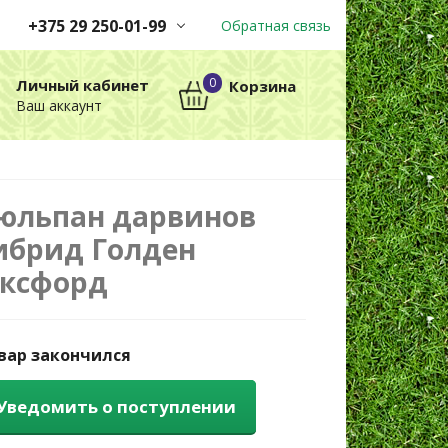
+375 29 250-01-99
Обратная связь
Заказы принимаются
0
Личный кабинет
Корзина
автоматически через корзину
Ваш аккаунт
круглосуточно без выходных
+375 29 250-01-99
МТС
юльпан дарвинов
ибрид Голден
ксфорд
вар закончился
Уведомить о поступлении