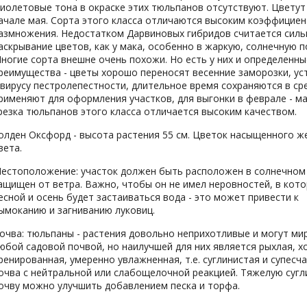
иолетовые тона в окраске этих тюльпанов отсутствуют. Цветут
ачале мая. Сорта этого класса отличаются высоким коэффицие
азмножения. Недостатком Дарвиновых гибридов считается силь
аскрывание цветов, как у мака, особенно в жаркую, солнечную п
ногие сорта внешне очень похожи. Но есть у них и определенны
реимущества - цветы хорошо переносят весенние заморозки, у
 вирусу пестролепестности, длительное время сохраняются в сре
рименяют для оформления участков, для выгонки в феврале - ма
резка тюльпанов этого класса отличается высоким качеством.
олден Оксфорд - высота растения 55 см. Цветок насыщенного ж
вета.
естоположение: участок должен быть расположен в солнечном
ащищен от ветра. Важно, чтобы он не имел неровностей, в кот
есной и осень будет застаиваться вода - это может привести к
ымоканию и загниванию луковиц.
очва: тюльпаны - растения довольно неприхотливые и могут ми
юбой садовой почвой, но наилучшей для них является рыхлая, 
ренированная, умеренно увлажненная, т.е. суглинистая и супесч
очва с нейтральной или слабощелочной реакцией. Тяжелую суг
очву можно улучшить добавлением песка и торфа.