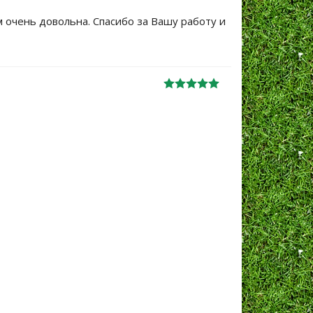
м очень довольна. Спасибо за Вашу работу и
Большое сп
уже не перв
Ж
анна
06.10.2024