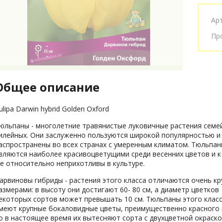
Ар
Пр
Общее описание
ulipa Darwin hybrid Golden Oxford
юльпаны - многолетние травянистые луковичные растения семе
илейных. Они заслуженно пользуются широкой популярностью и
аспространены во всех странах с умеренным климатом. Тюльпа
вляются наиболее красивоцветущими среди весенних цветов и к
е относительно неприхотливы в культуре.
арвиновы гибриды - растения этого класса отличаются очень к
азмерами: в высоту они достигают 60- 80 см, а диаметр цветков
екоторых сортов может превышать 10 см. Тюльпаны этого клас
меют крупные бокаловидные цветы, преимущественно красного 
о в настоящее время их вытесняют сорта с двухцветной окраско