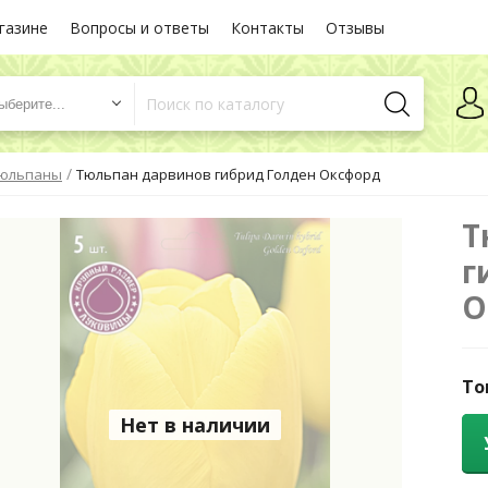
газине
Вопросы и ответы
Контакты
Отзывы
ыберите...
/
юльпаны
Тюльпан дарвинов гибрид Голден Оксфорд
Т
г
О
То
Нет в наличии