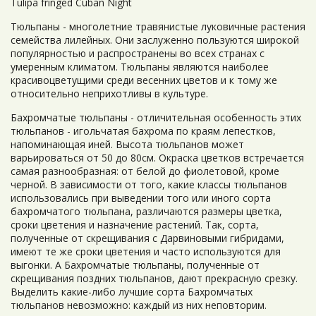
Tulipa fringed Cuban Night
Тюльпаны - многолетние травянистые луковичные растения
семейства лилейных. Они заслуженно пользуются широкой
популярностью и распространены во всех странах с
умеренным климатом. Тюльпаны являются наиболее
красивоцветущими среди весенних цветов и к тому же
относительно неприхотливы в культуре.
Бахромчатые тюльпаны - отличительная особенность этих
тюльпанов - игольчатая бахрома по краям лепестков,
напоминающая иней. Высота тюльпанов может
варьироваться от 50 до 80см. Окраска цветков встречается
самая разнообразная: от белой до фиолетовой, кроме
черной. В зависимости от того, какие классы тюльпанов
использовались при выведении того или иного сорта
бахромчатого тюльпана, различаются размеры цветка,
сроки цветения и назначение растений. Так, сорта,
полученные от скрещивания с Дарвиновыми гибридами,
имеют те же сроки цветения и часто используются для
выгонки. А Бахромчатые тюльпаны, полученные от
скрещивания поздних тюльпанов, дают прекрасную срезку.
Выделить какие-либо лучшие сорта Бахромчатых
тюльпанов невозможно: каждый из них неповторим.