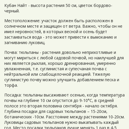
Кубан Найт - высота растения 50 см, цветок бордово-
черный.
Местоположение: участок должен быть расположен в
солнечном месте и защищен от ветра. Важно, чтобы он не
имел неровностей, в которых весной и осень будет
застаиваться вода - это может привести к вымоканию и
загниванию луковиц.
Почва: тюльпаны - растения довольно неприхотливые и
могут мириться с любой садовой почвой, но наилучшей для
них является рыхлая, хорошо дренированная, умеренно
увлажненная, т.е. суглинистая и супесчаная почва с
нейтральной или слабощелочной реакцией. Тяжелую
суглинистую почву можно улучшить добавлением песка и
торфа.
Посадка: тюльпаны высаживают осенью, когда температура
почвы на глубине 10 см опустится до 9-10°С, в средней
полосе это вторая половина сентября - начало октября.
Глубина посадки для садовых тюльпанов – 15-20см,
ботанических -10см. Расстояние между растениями 10-20см.
Луковицы садовых тюльпанов нужно выкапывать каждый
год. Место посадки тюльпанов лучше менять 1 раз в 4-5