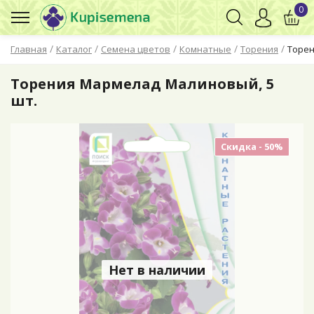
0
/
/
/
/
/
Главная
Каталог
Семена цветов
Комнатные
Торения
Торен
Торения Мармелад Малиновый, 5
шт.
Скидка - 50%
Нет в наличии