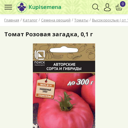
0
/
/
/
/
Главная
Каталог
Семена овощей
Томаты
Высокорослые ( от 
Томат Розовая загадка, 0,1 г