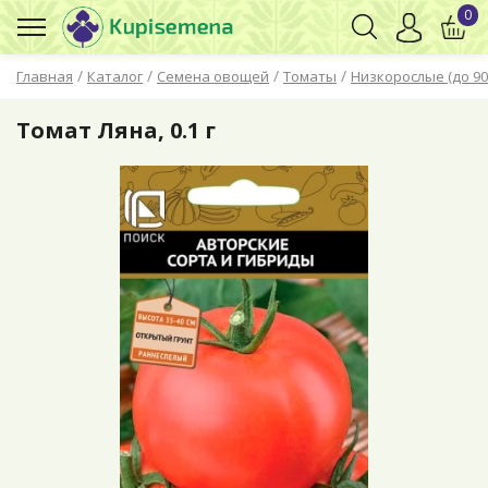
0
/
/
/
/
Главная
Каталог
Семена овощей
Томаты
Низкорослые (до 90
Томат Ляна, 0.1 г