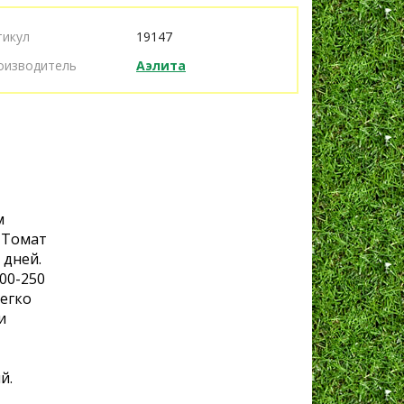
тикул
19147
оизводитель
Аэлита
м
. Томат
 дней.
00-250
легко
и
й.