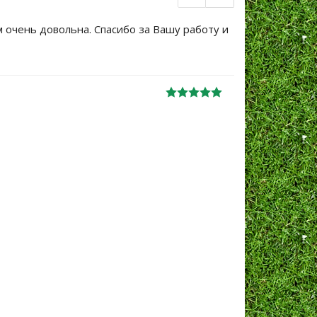
м очень довольна. Спасибо за Вашу работу и
Большое сп
уже не перв
Ж
анна
06.10.2024