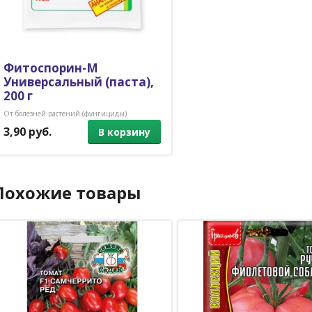
Фитоспорин-М
Универсальный (паста),
200 г
От болезней растений (фунгициды)
3,90 руб.
В корзину
Похожие товары