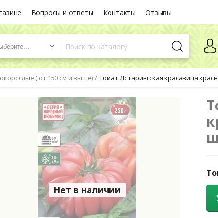
газине
Вопросы и ответы
Контакты
Отзывы
ыберите...
/
окорослые ( от 150 см и выше)
Томат Лотарингская красавица красна
Т
к
ш
То
Нет в наличии