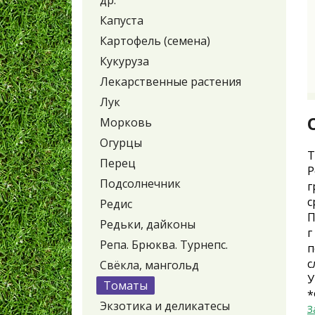
др.
Капуста
Картофель (семена)
Кукуруза
Лекарственные растения
Лук
Морковь
Огурцы
Т
Перец
Р
Подсолнечник
г
с
Редис
П
Редьки, дайконы
г
Репа. Брюква. Турнепс.
п
с
Свёкла, мангольд
У
Томаты
*
Экзотика и деликатесы
З