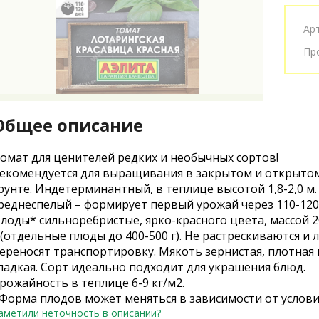
Ар
Пр
Общее описание
омат для ценителей редких и необычных сортов!
екомендуется для выращивания в закрытом и открыто
рунте. Индетерминантный, в теплице высотой 1,8-2,0 м
реднеспелый – формирует первый урожай через 110-120
лоды* сильноребристые, ярко-красного цвета, массой 2
 (отдельные плоды до 400-500 г). Не растрескиваются и 
ереносят транспортировку. Мякоть зернистая, плотная 
ладкая. Сорт идеально подходит для украшения блюд.
рожайность в теплице 6-9 кг/м2.
Форма плодов может меняться в зависимости от услови
аметили неточность в описании?