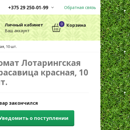
+375 29 250-01-99
Обратная связь
Заказы принимаются
0
Личный кабинет
Корзина
автоматически через корзину
Ваш аккаунт
круглосуточно без выходных
я, 10 шт.
+375 29 250-01-99
МТС
омат Лотарингская
расавица красная, 10
т.
вар закончился
Уведомить о поступлении