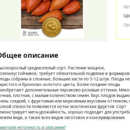
Ар
Ср
Пр
Общее описание
ысокорослый среднеспелый сорт. Растение мощное,
олезнеустойчивое, требует обязательной подвязки и формиров
лоды собраны в сложные, большие кисти по 5-12 штук. Плоды н
христого и бронзово-золотого цвета, более поздние плоды
риобретают дополнительные персиково-розовые оттенки. Мяко
очная, плотная, с малым количеством семян. Вкус плодов выда
чень сладкий, с фруктовым или морковным вкусовым оттенком, 
олной спелости появляются нотки экзотических фруктов. Сорт
емонстрирует мега-урожайность, хорошо подходит для употреб
вежем виде, а также всех видов заготовок и консервирования.
аметили неточность в описании?