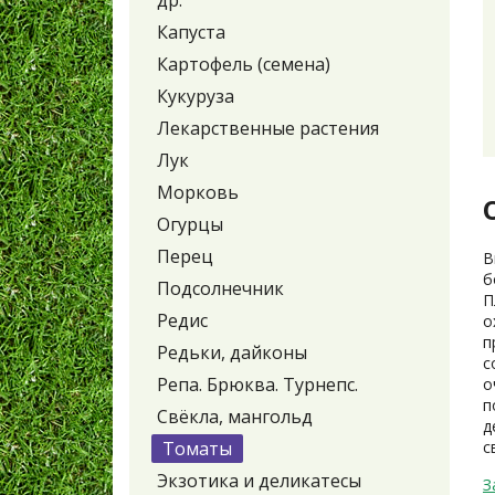
др.
Капуста
Картофель (семена)
Кукуруза
Лекарственные растения
Лук
Морковь
Огурцы
Перец
В
б
Подсолнечник
П
Редис
о
п
Редьки, дайконы
с
Репа. Брюква. Турнепс.
о
п
Свёкла, мангольд
д
Томаты
с
Экзотика и деликатесы
З