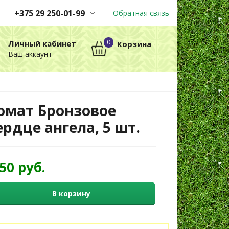
+375 29 250-01-99
Обратная связь
Заказы принимаются
0
Личный кабинет
Корзина
автоматически через корзину
Ваш аккаунт
круглосуточно без выходных
+375 29 250-01-99
МТС
омат Бронзовое
ердце ангела, 5 шт.
,50 руб.
В корзину