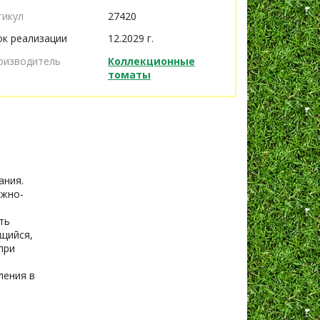
тикул
27420
ок реализации
12.2029 г.
оизводитель
Коллекционные
томаты
ания.
ежно-
ть
ющийся,
при
ления в