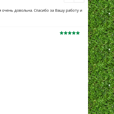
м очень довольна. Спасибо за Вашу работу и
Большое сп
уже не перв
Ж
анна
06.10.2024