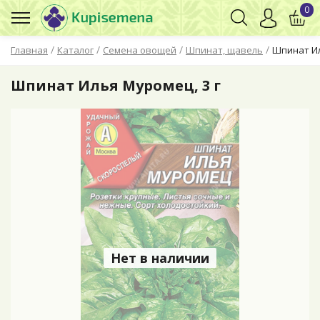
0
/
/
/
/
Главная
Каталог
Семена овощей
Шпинат, щавель
Шпинат Ил
Шпинат Илья Муромец, 3 г
Нет в наличии