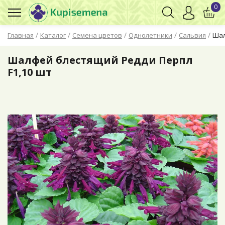
0
/
/
/
/
/
Главная
Каталог
Семена цветов
Однолетники
Сальвия
Шал
Шалфей блестящий Редди Перпл
F1,10 шт