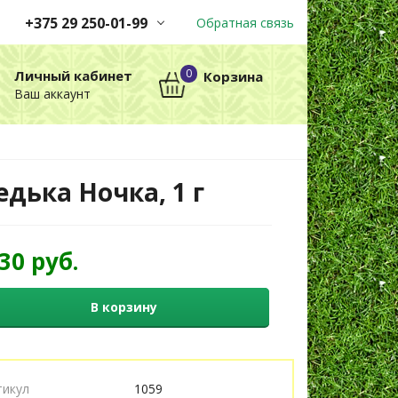
+375 29 250-01-99
Обратная связь
Заказы принимаются
0
Личный кабинет
Корзина
автоматически через корзину
Ваш аккаунт
круглосуточно без выходных
+375 29 250-01-99
МТС
едька Ночка, 1 г
,30 руб.
В корзину
тикул
1059