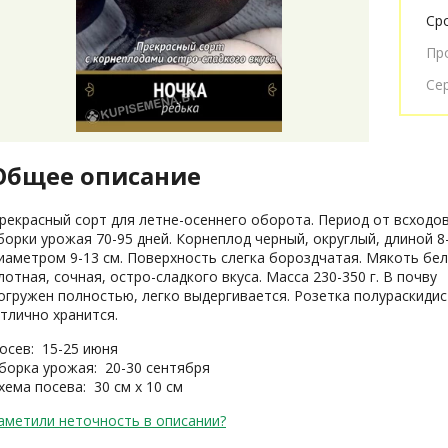
Ср
Пр
Се
Общее описание
рекрасный сорт для летне-осеннего оборота. Период от всходо
борки урожая 70-95 дней. Корнеплод черный, округлый, длиной 8-
иаметром 9-13 см. Поверхность слегка бороздчатая. Мякоть бел
лотная, сочная, остро-сладкого вкуса. Масса 230-350 г. В почву
огружен полностью, легко выдергивается. Розетка полураскидис
тлично хранится.
осев: 15-25 июня
борка урожая: 20-30 сентября
хема посева: 30 см х 10 см
аметили неточность в описании?