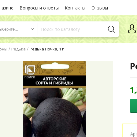
газине
Вопросы и ответы
Контакты
Отзывы
ыберите...
/
/
коны
Редька
Редька Ночка, 1 г
Р
1
Ар