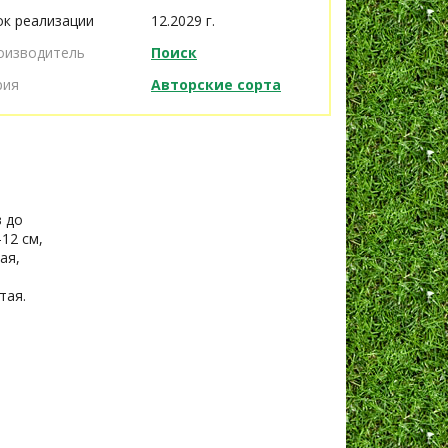
ок реализации
12.2029 г.
оизводитель
Поиск
рия
Авторские сорта
в до
12 см,
ая,
тая.