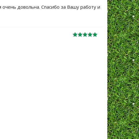
м очень довольна. Спасибо за Вашу работу и
Большое сп
уже не перв
Ж
анна
06.10.2024