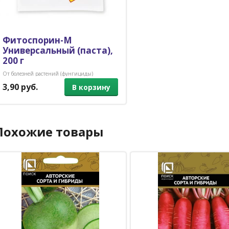
Фитоспорин-М
Универсальный (паста),
200 г
От болезней растений (фунгициды)
3,90 руб.
В корзину
Похожие товары