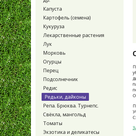
др.
Капуста
Картофель (семена)
Кукуруза
Лекарственные растения
Лук
Морковь
Огурцы
П
Перец
у
д
Подсолнечник
п
Редис
п
О
Редьки, дайконы
Репа. Брюква. Турнепс.
П
У
Свёкла, мангольд
С
Томаты
З
Экзотика и деликатесы