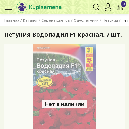
0
/
/
/
/
/
Главная
Каталог
Семена цветов
Однолетники
Петуния
Пет
Петуния Водопадия F1 красная, 7 шт.
Нет в наличии