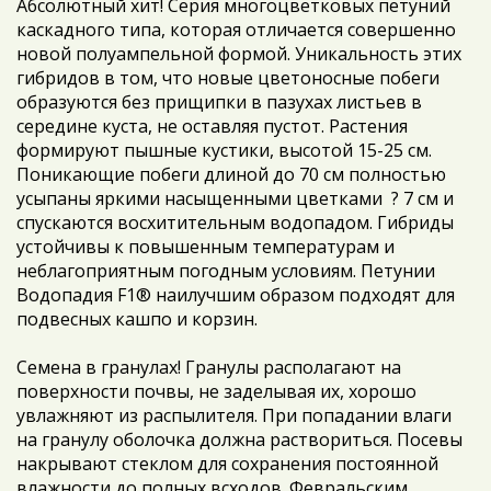
Абсолютный хит! Серия многоцветковых петуний
каскадного типа, которая отличается совершенно
новой полуампельной формой. Уникальность этих
гибридов в том, что новые цветоносные побеги
образуются без прищипки в пазухах листьев в
середине куста, не оставляя пустот. Растения
формируют пышные кустики, высотой 15-25 см.
Поникающие побеги длиной до 70 см полностью
усыпаны яркими насыщенными цветками ? 7 см и
спускаются восхитительным водопадом. Гибриды
устойчивы к повышенным температурам и
неблагоприятным погодным условиям. Петунии
Водопадия F1® наилучшим образом подходят для
подвесных кашпо и корзин.
Семена в гранулах! Гранулы располагают на
поверхности почвы, не заделывая их, хорошо
увлажняют из распылителя. При попадании влаги
на гранулу оболочка должна раствориться. Посевы
накрывают стеклом для сохранения постоянной
влажности до полных всходов. Февральским