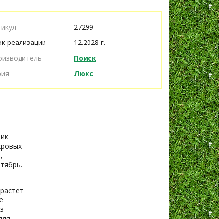
тикул
27299
ок реализации
12.2028 г.
оизводитель
Поиск
рия
Люкс
тик
хровых
,
тябрь.
 растет
е
ез
для