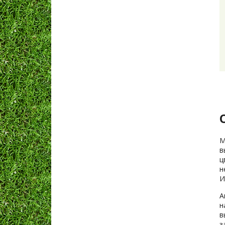
М
в
ц
н
И
А
н
в
з