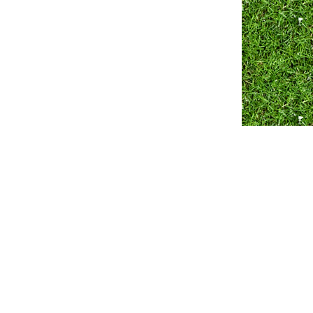
Разработка сайта ZmitroC.by
™ |
Продвижение сайта