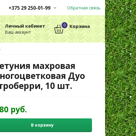
+375 29 250-01-99
Обратная связь
Заказы принимаются
0
Личный кабинет
Корзина
автоматически через корзину
Ваш аккаунт
круглосуточно без выходных
.
+375 29 250-01-99
МТС
етуния махровая
ногоцветковая Дуо
троберри, 10 шт.
,80 руб.
В корзину