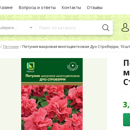
газине
Вопросы и ответы
Контакты
Отзывы
ыберите...
/
/
Петуния
Петуния махровая многоцветковая Дуо Строберри, 10 шт
П
м
С
3