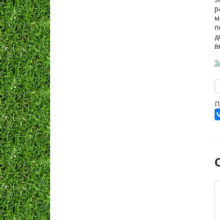
р
м
п
д
в
З
П