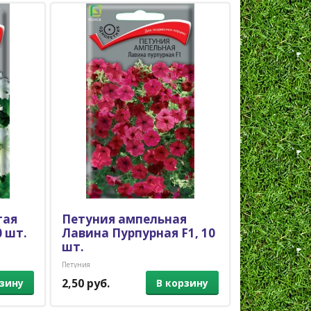
тая
Петуния ампельная
Циноглос
 шт.
Лавина Пурпурная F1, 10
(чернокоре
шт.
Однолетники
Петуния
2,50 руб.
1,70 руб.
рзину
В корзину