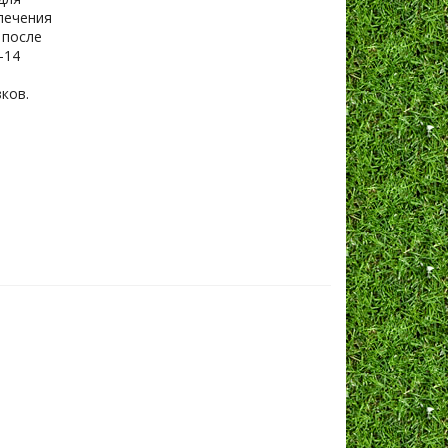
печения
 после
-14
ков.