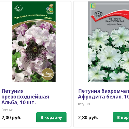
Петуния
Петуния бахромча
превосходнейшая
Афродита белая, 10
Альба, 10 шт.
Петуния
Петуния
2,00 руб.
2,80 руб.
В корзину
В ко