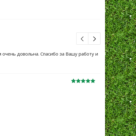
м очень довольна. Спасибо за Вашу работу и
Большое сп
уже не перв
Ж
анна
06.10.2024