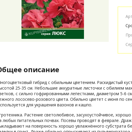
Ар
Ср
Пр
Се
Общее описание
ногоцветковый гибрид с обильным цветением. Раскидистый кус
ысотой 25-35 см. Небольшие аккуратные листочки с обилием ма
ветков, с сильно гофрированными лепестками, диаметром 5-6 см
ежного лососево-розового цвета. Обильно цветет с июня по сен
спользуется для украшения вазонов и кашпо.
гротехника. Растение светолюбивое, засухоустойчивое, хорошо
а любых питательных почвах. Посевы проводят в феврале. Драж
ыкладывают на поверхность хорошо увлажнённого субстрата б
аделки в грунт. Драже обильно опрыскивают из пульверизатора 