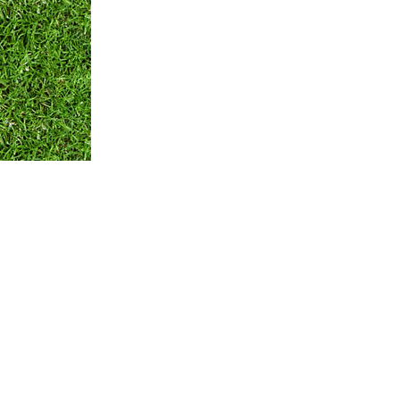
Оплата и Доставка
Вопросы и ответы
Кон
Мы принимаем:
по всем вопросам
+375 29 250-01-99
Обратная связь
© ЧТПУП "АЙРИСАГРО"
Номер в торговом реестре: 346312