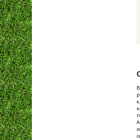
В
р
к
к
п
А
х
с