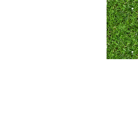
Разработка сайта ZmitroC.by
™ |
Продвижение сайта