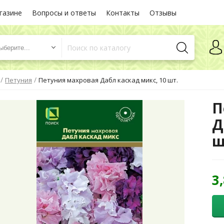
газине
Вопросы и ответы
Контакты
Отзывы
ыберите...
/
/
Петуния
Петуния махровая Дабл каскад микс, 10 шт.
П
Д
ш
3