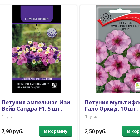
Петуния ампельная Изи
Петуния мультифл
Вейв Сандра F1, 5 шт.
Гало Орхид, 10 шт.
Петуния
Петуния
7,90 руб.
2,50 руб.
В корзину
В ко