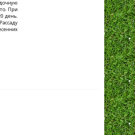
дочную
то. При
0 день.
ассаду
сенних