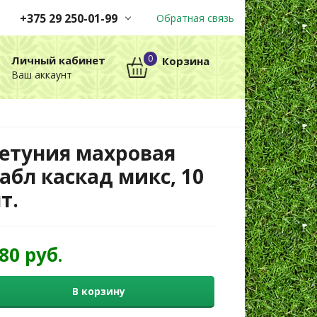
+375 29 250-01-99
Обратная связь
Заказы принимаются
0
Личный кабинет
Корзина
автоматически через корзину
Ваш аккаунт
круглосуточно без выходных
+375 29 250-01-99
МТС
етуния махровая
абл каскад микс, 10
т.
,80 руб.
В корзину