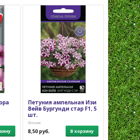
ора
Петуния ампельная Изи
Петуния 
Вейв Бургунди стар F1, 5
Вейв Блю,
шт.
Петуния
Петуния
8,50 руб.
8,50 руб.
рзину
В корзину