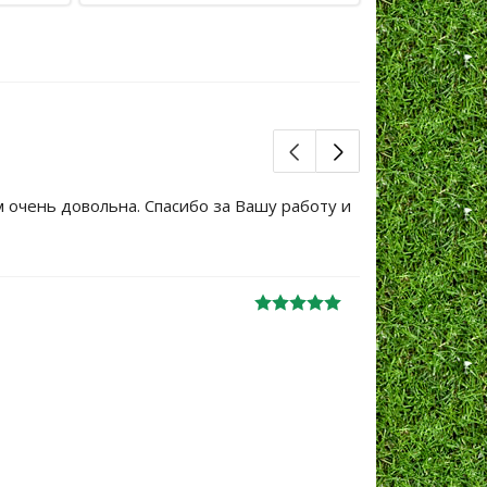
м очень довольна. Спасибо за Вашу работу и
Большое сп
уже не перв
Ж
анна
06.10.2024