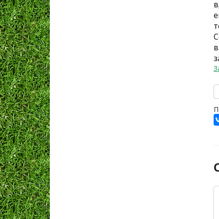
в
е
т
С
в
з
З
П