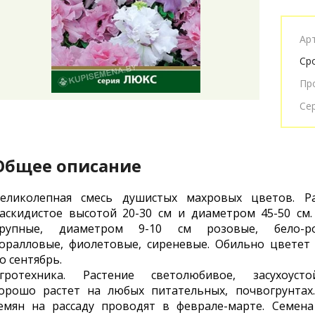
Ар
Ср
Пр
Се
Общее описание
еликолепная смесь душистых махровых цветов. Ра
аскидистое высотой 20-30 см и диаметром 45-50 см
рупные, диаметром 9-10 см розовые, бело-ро
оралловые, фиолетовые, сиреневые. Обильно цветет
о сентябрь.
гротехника. Растение светолюбивое, засухоустой
орошо растет на любых питательных, почвогрунтах
емян на рассаду проводят в феврале-марте. Семена