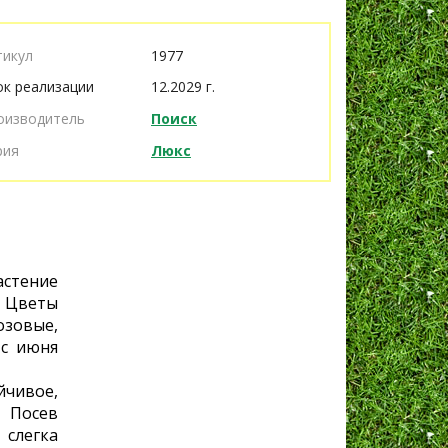
тикул
1977
ок реализации
12.2029 г.
оизводитель
Поиск
рия
Люкс
стение
. Цветы
зовые,
 с июня
чивое,
. Посев
 слегка