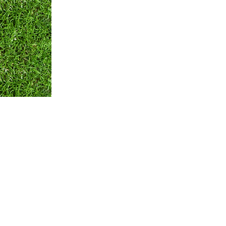
Оплата и Доставка
Вопросы и ответы
Кон
Мы принимаем:
по всем вопросам
+375 29 250-01-99
Обратная связь
© ЧТПУП "АЙРИСАГРО"
Номер в торговом реестре: 346312