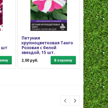
Петуния
Петуния а
крупноцветковая Танго
Шок Вейв 
7 шт
Розовая с белой
шт.
звездой, 15 шт.
Петуния
Петуния
2,00 руб.
6,80 руб.
рзину
В корзину