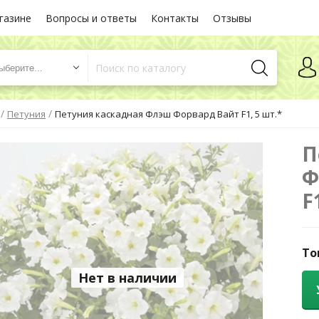
газине
Вопросы и ответы
Контакты
Отзывы
ыберите...
/
/
Петуния
Петуния каскадная Флэш Форвард Вайт F1, 5 шт.*
П
Ф
F
То
Нет в наличии