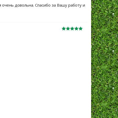
м очень довольна. Спасибо за Вашу работу и
Большое сп
уже не перв
Ж
анна
06.10.2024