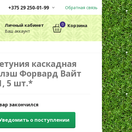
+375 29 250-01-99
Обратная связь
Заказы принимаются
0
Личный кабинет
Корзина
автоматически через корзину
Ваш аккаунт
круглосуточно без выходных
+375 29 250-01-99
МТС
етуния каскадная
лэш Форвард Вайт
1, 5 шт.*
вар закончился
Уведомить о поступлении