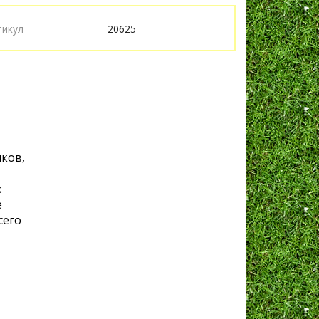
тикул
20625
ков,
х
е
сего