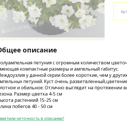
Ар
Общее описание
олуампельная петуния с огромным количеством цветоч
меющая компактные размеры и ампельный габитус.
еждоузлия у данной серии более короткие, чем у други
мпельных петуний. Куст очень разветвленный,цветени
лотное и обильное. Отлично выглядит на протяжении в
езона. Размер цветка 4-5 см
ысота растениий 15-25 см
лина побегов 40 - 50 см
аметили неточность в описании?