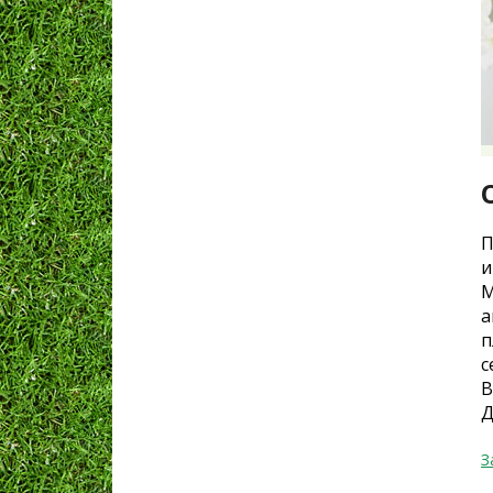
П
и
М
а
п
с
В
Д
З