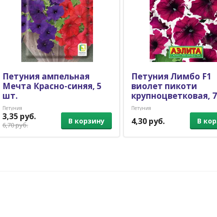
Петуния ампельная
Петуния Лимбо F1
Мечта Красно-синяя, 5
виолет пикоти
шт.
крупноцветковая, 
Петуния
Петуния
3,35 руб.
4,30 руб.
В корзину
В ко
6,70 руб.