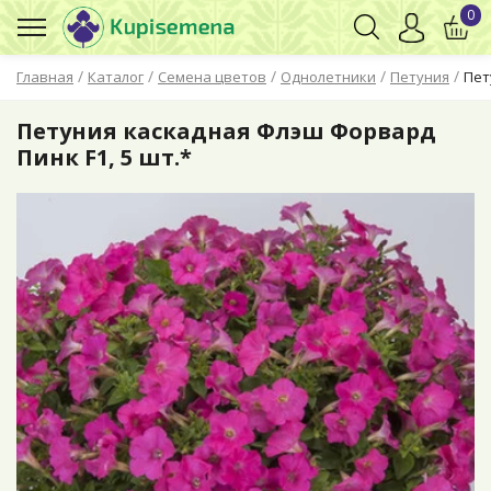
0
/
/
/
/
/
Главная
Каталог
Семена цветов
Однолетники
Петуния
Пет
Петуния каскадная Флэш Форвард
Пинк F1, 5 шт.*