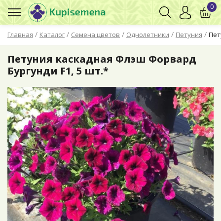
0
/
/
/
/
/
Главная
Каталог
Семена цветов
Однолетники
Петуния
Пет
Петуния каскадная Флэш Форвард
Бургунди F1, 5 шт.*