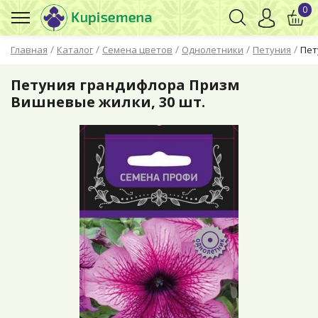
0
/
/
/
/
/
Главная
Каталог
Семена цветов
Однолетники
Петуния
Пет
Петуния грандифлора Призм
Вишневые жилки, 30 шт.