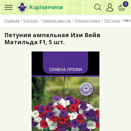
0
/
/
/
/
/
Главная
Каталог
Семена цветов
Однолетники
Петуния
Пет
Петуния ампельная Изи Вейв
Матильда F1, 5 шт.