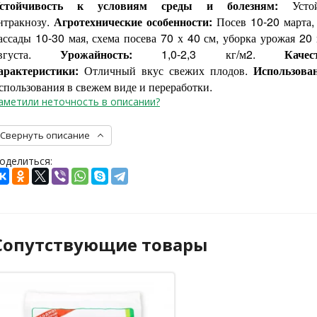
стойчивость к условиям среды и болезням:
Уст
нтракнозу.
Агротехнические особенности:
Посев 10-20 марта,
ассады 10-30 мая, схема посева 70 х 40 см, уборка урожая 20
августа.
Урожайность:
1,0-2,3 кг/м2.
Качес
арактеристики:
Отличный вкус свежих плодов.
Использова
спользования в свежем виде и переработки.
аметили неточность в описании?
Свернуть описание
оделиться:
Сопутствующие товары