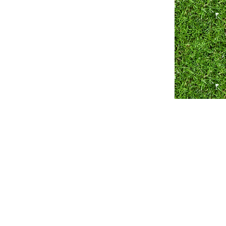
Разработка сайта ZmitroC.by
™ |
Продвижение сайта