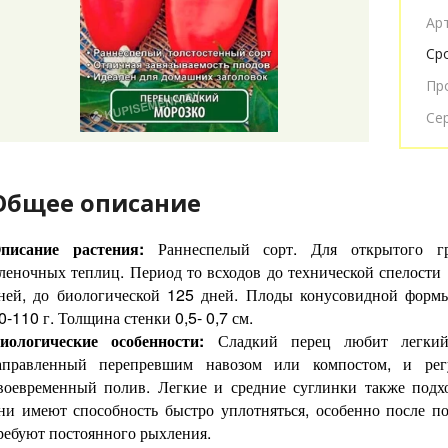
Ар
Ср
Пр
Се
Общее описание
писание растения:
Раннеспелый сорт. Для открытого г
леночных теплиц. Период то всходов до технической спелости
ней, до биологической 125 дней. Плоды конусовидной форм
0-110 г. Толщина стенки 0,5- 0,7 см.
иологические особенности:
Сладкий перец любит легкий
аправленный перепревшим навозом или компостом, и рег
воевременный полив. Легкие и средние суглинки также подх
ни имеют способность быстро уплотняться, особенно после п
ребуют постоянного рыхления.