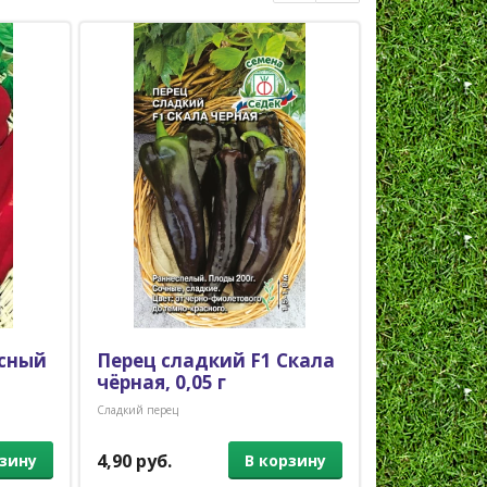
асный
Перец сладкий F1 Скала
Перец де
чёрная, 0,05 г
сладкий Т
Сладкий перец
Сладкий перец
4,90 руб.
2,50 руб.
рзину
В корзину