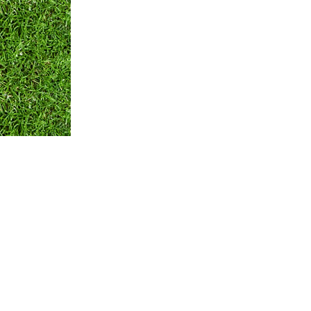
Оплата и Доставка
Вопросы и ответы
Кон
Мы принимаем:
по всем вопросам
+375 29 250-01-99
Обратная связь
© ЧТПУП "АЙРИСАГРО"
Номер в торговом реестре: 346312