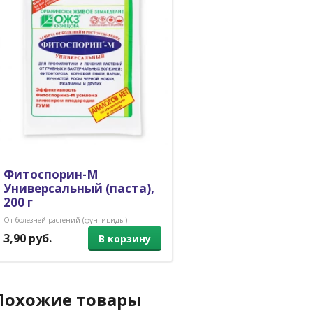
Фитоспорин-М
Универсальный (паста),
200 г
От болезней растений (фунгициды)
3,90 руб.
В корзину
Похожие товары