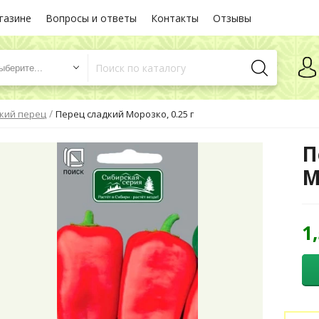
газине
Вопросы и ответы
Контакты
Отзывы
ыберите...
/
кий перец
Перец сладкий Морозко, 0.25 г
П
М
1