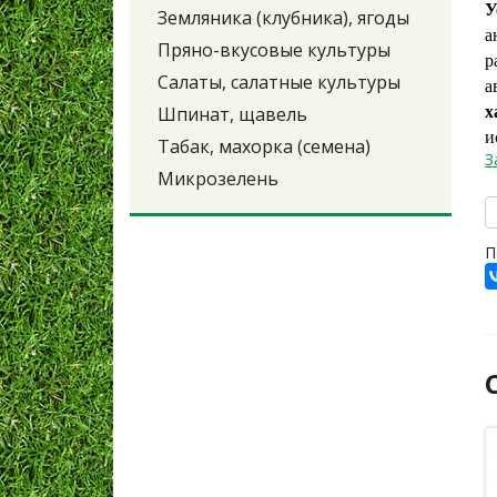
У
Земляника (клубника), ягоды
а
Пряно-вкусовые культуры
р
Салаты, салатные культуры
х
Шпинат, щавель
и
Табак, махорка (семена)
З
Микрозелень
П