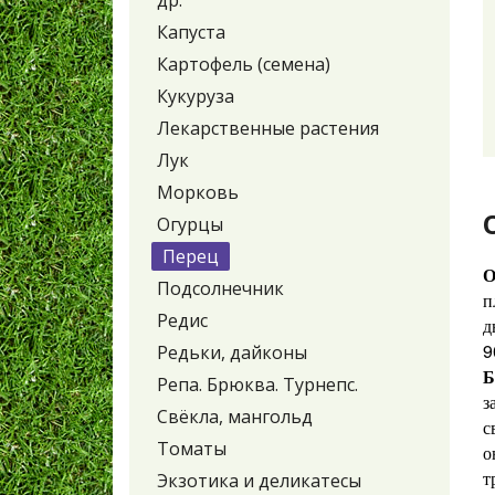
др.
Капуста
Картофель (семена)
Кукуруза
Лекарственные растения
Лук
Морковь
Огурцы
Перец
О
Подсолнечник
п
Редис
д
9
Редьки, дайконы
Б
Репа. Брюква. Турнепс.
з
Свёкла, мангольд
с
Томаты
о
т
Экзотика и деликатесы