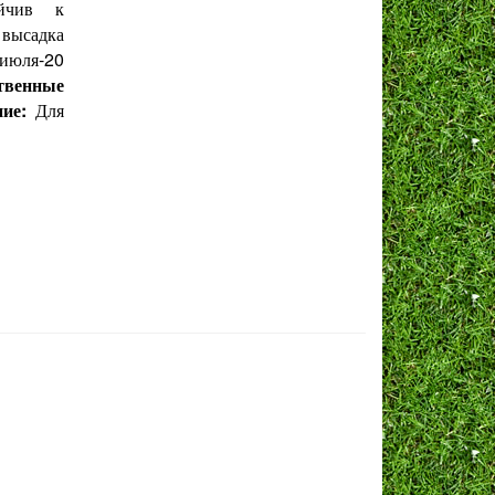
ойчив к
 высадка
 июля-20
твенные
ние:
Для