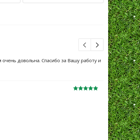
м очень довольна. Спасибо за Вашу работу и
Большое сп
уже не перв
Ж
анна
06.10.2024