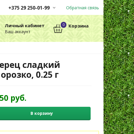
+375 29 250-01-99
Обратная связь
Заказы принимаются
0
Личный кабинет
Корзина
автоматически через корзину
Ваш аккаунт
круглосуточно без выходных
+375 29 250-01-99
МТС
ерец сладкий
орозко, 0.25 г
,50 руб.
В корзину