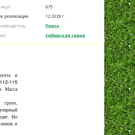
тикул
675
ок реализации
12.2028 г.
оизводитель
Поиск
рия
Сибирская серия
рунта и
 112-115
ы. Масса
 грунт,
улярный
одят. Но
оливов и