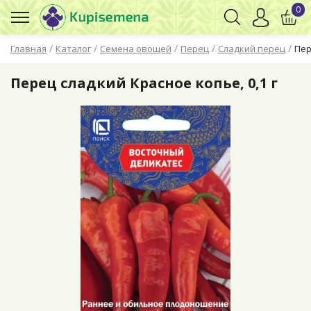
0
/
/
/
/
/
Главная
Каталог
Семена овощей
Перец
Сладкий перец
Пер
Перец сладкий Красное копье, 0,1 г