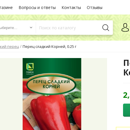
газине
Вопросы и ответы
Контакты
Отзывы
ыберите...
/
кий перец
Перец сладкий Корней, 0.25 г
П
К
2