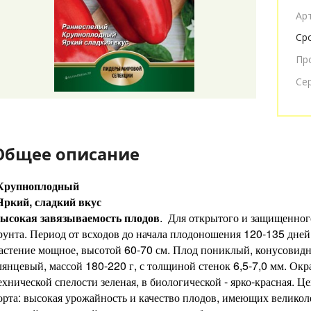
Ар
Ср
Пр
Се
Общее описание
Крупноплодный
Яркий, сладкий вкус
ысокая завязываемость плодов
. Для открытого и защищенног
рунта. Период от всходов до начала плодоношения 120-135 дней
астение мощное, высотой 60-70 см. Плод пониклый, конусовид
лянцевый, массой 180-220 г, с толщиной стенок 6,5-7,0 мм. Окр
ехнической спелости зеленая, в биологической - ярко-красная. Ц
орта: высокая урожайность и качество плодов, имеющих велико