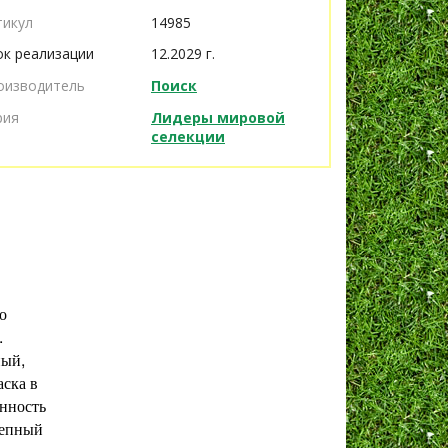
тикул
14985
ок реализации
12.2029 г.
оизводитель
Поиск
рия
Лидеры мировой
селекции
о
.
ный,
аска в
енность
лепный