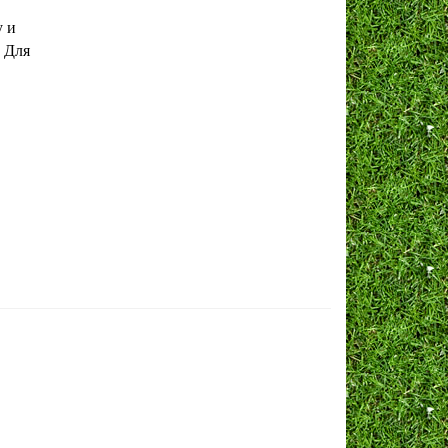
у и
 Для