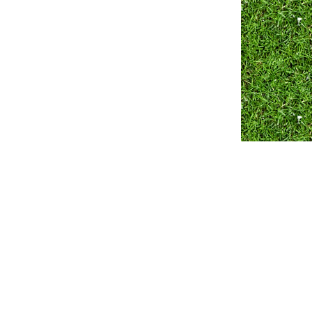
Разработка сайта ZmitroC.by
™ |
Продвижение сайта