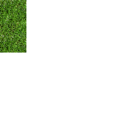
Оплата и Доставка
Вопросы и ответы
Кон
Мы принимаем:
по всем вопросам
+375 29 250-01-99
Обратная связь
© ЧТПУП "АЙРИСАГРО"
Номер в торговом реестре: 346312