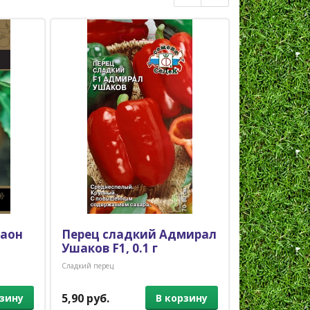
раон
Перец сладкий Адмирал
Перец сл
Ушаков F1, 0.1 г
бочонок, 0
Сладкий перец
Сладкий перец
5,90 руб.
1,50 руб.
рзину
В корзину