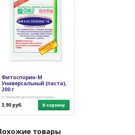
Фитоспорин-М
Универсальный (паста),
200 г
От болезней растений (фунгициды)
3,90 руб.
В корзину
Похожие товары