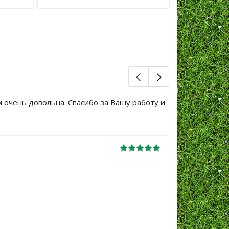
м очень довольна. Спасибо за Вашу работу и
Большое сп
уже не перв
Ж
анна
06.10.2024