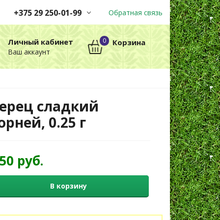
+375 29 250-01-99
Обратная связь
Заказы принимаются
0
Личный кабинет
Корзина
автоматически через корзину
Ваш аккаунт
круглосуточно без выходных
+375 29 250-01-99
МТС
ерец сладкий
орней, 0.25 г
,50 руб.
В корзину