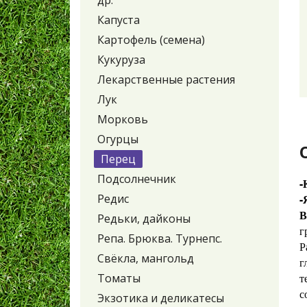
др.
Капуста
Картофель (семена)
Кукуруза
Лекарственные растения
Лук
Морковь
Огурцы
Перец
Подсолнечник
-
Редис
-
В
Редьки, дайконы
г
Репа. Брюква. Турнепс.
Р
Свёкла, мангольд
г
т
Томаты
с
Экзотика и деликатесы