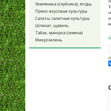
т
Земляника (клубника), ягоды
Т
Пряно-вкусовые культуры
с
у
Салаты, салатные культуры
к
Шпинат, щавель
Табак, махорка (семена)
З
Микрозелень
П