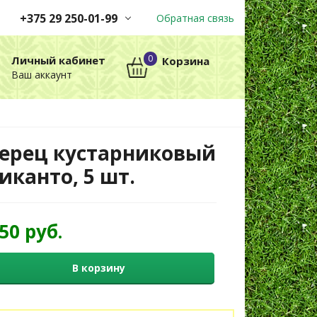
+375 29 250-01-99
Обратная связь
Заказы принимаются
0
Личный кабинет
Корзина
автоматически через корзину
Ваш аккаунт
круглосуточно без выходных
+375 29 250-01-99
МТС
ерец кустарниковый
иканто, 5 шт.
,50 руб.
В корзину