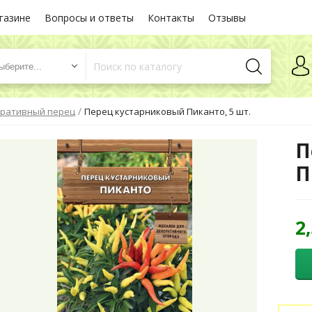
газине
Вопросы и ответы
Контакты
Отзывы
ыберите...
/
ративный перец
Перец кустарниковый Пиканто, 5 шт.
П
П
2