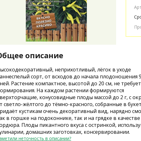
Ар
Ср
Пр
Общее описание
ысокодекоративный, неприхотливый, лёгок в уходе
аннеспелый сорт, от всходов до начала плодоношения 
ней. Растение компактное, высотой до 20 см, не требует
ормирования. На каждом растении формируются
верхторчащие, конусовидные плоды массой до 2 г, с ок
т светло-жёлтого до тёмно-красного, собранные в букет
ридаёт кустикам очень декоративный вид, нарядно смо
ак в горшке на подоконнике, так и на грядке в качестве
ордюра. Плоды пикантного вкуса с остринкой, использу
улинарии, домашних заготовках, консервировании.
аметили неточность в описании?