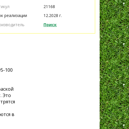
тикул
21168
ок реализации
12.2028 г.
оизводитель
Поиск
95-100
раской
. Это
трятся
ются в