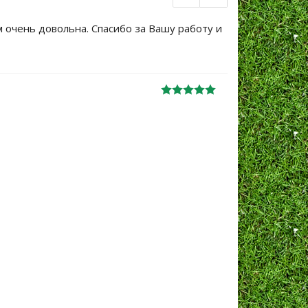
м очень довольна. Спасибо за Вашу работу и
Большое сп
уже не перв
Ж
анна
06.10.2024