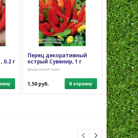
Перец декоративный
Перец де
 0.2 г
острый Сувенир, 1 г
Кроха
Декоративный перец
Декоративный пер
1,50 руб.
1,70 руб.
рзину
В корзину