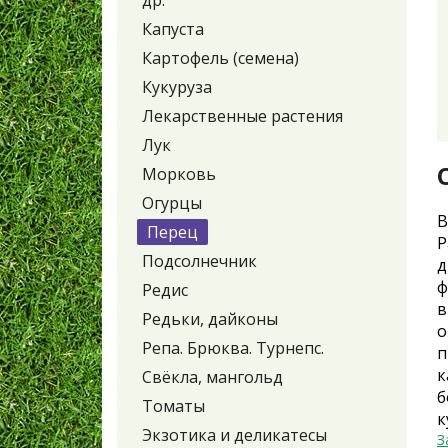
др.
Капуста
Картофель (семена)
Кукуруза
Лекарственные растения
Лук
Морковь
Огурцы
В
Перец
Р
Подсолнечник
д
ф
Редис
в
Редьки, дайконы
о
Репа. Брюква. Турнепс.
п
к
Свёкла, мангольд
б
Томаты
к
Экзотика и деликатесы
З