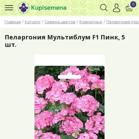
0
/
/
/
/
Главная
Каталог
Семена цветов
Комнатные
Пеларгония (гер
Пеларгония Мультиблум F1 Пинк, 5
шт.