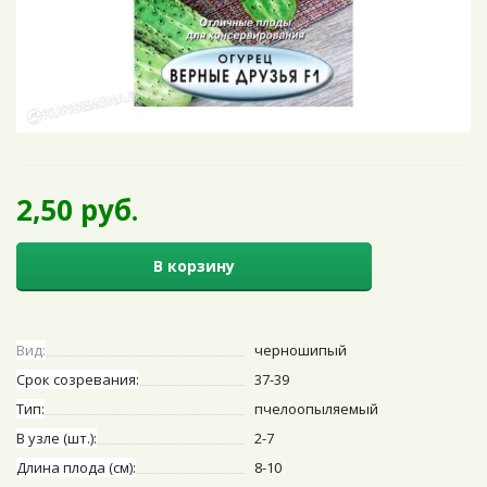
2,50 руб.
В корзину
Вид:
черношипый
Срок созревания:
37-39
Тип:
пчелоопыляемый
В узле (шт.):
2-7
Длина плода (см):
8-10