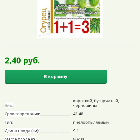
2,40 руб.
В корзину
короткий, бугорчатый,
Вид:
черношипы
Срок созревания:
43-48
Тип:
пчелоопыляемый
Длина плода (см):
9-11
Масса плода (г):
80-100