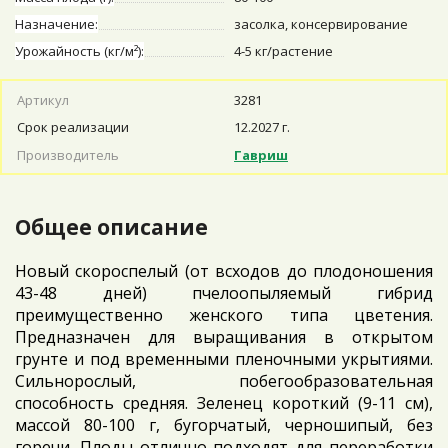
Назначение:
засолка, консервирование
Урожайность (кг/м²):
4-5 кг/растение
Артикул
3281
Срок реализации
12.2027 г.
Производитель
Гавриш
Общее описание
Новый скороспелый (от всходов до плодоношения
43-48 дней) пчелоопыляемый гибрид
преимущественно женского типа цветения.
Предназначен для выращивания в открытом
грунте и под временными пленочными укрытиями.
Сильнорослый, побегообразовательная
способность средняя. Зеленец короткий (9-11 см),
массой 80-100 г, бугорчатый, черношипый, без
горечи. Плоды отлично подходят для переработки