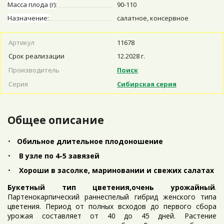
Масса плода (г):
90-110
Назначение:
салатное, консервное
Артикул
11678
Срок реализации
12.2028 г.
Производитель
Поиск
Серия
Сибирская серия
Общее описание
Обильное длительное плодоношение
В узле по 4-5 завязей
Хороши в засолке, мариновании и свежих салатах
Букетный тип цветения,очень урожайный
.
Партенокарпический раннеспелый гибрид женского типа
цветения. Период от полных всходов до первого сбора
урожая составляет от 40 до 45 дней. Растение