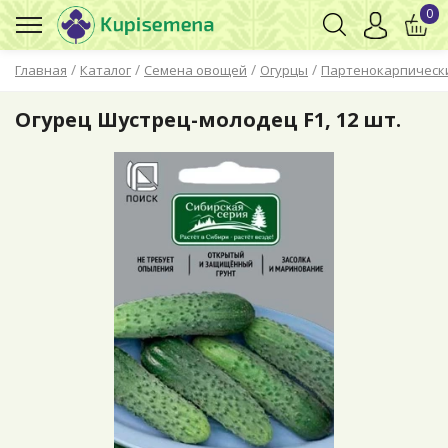
0
/
/
/
/
Главная
Каталог
Семена овощей
Огурцы
Партенокарпическ
Огурец Шустрец-молодец F1, 12 шт.