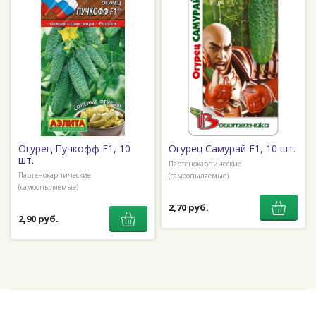
Огурец Пучкофф F1, 10
Огурец Самурай F1, 10 шт.
шт.
Партенокарпические
Партенокарпические
(самоопыляемые)
(самоопыляемые)
2,70 руб.
2,90 руб.