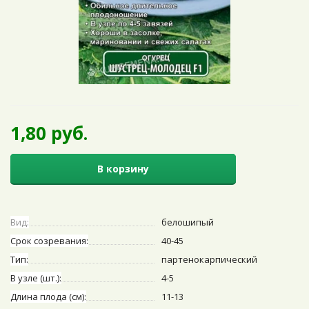
1,80 руб.
В корзину
Вид:
белошипый
Срок созревания:
40-45
Тип:
партенокарпический
В узле (шт.):
4-5
Длина плода (см):
11-13