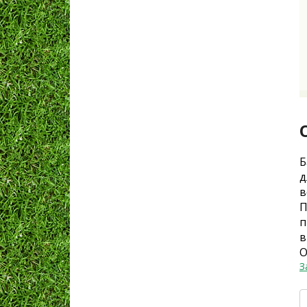
Б
д
в
П
п
в
О
З