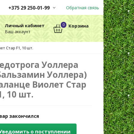
+375 29 250-01-99
Обратная связь
Заказы принимаются
0
Личный кабинет
Корзина
автоматически через корзину
Ваш аккаунт
круглосуточно без выходных
т Стар F1, 10 шт.
+375 29 250-01-99
МТС
едотрога Уоллера
Бальзамин Уоллера)
аланце Виолет Стар
1, 10 шт.
вар закончился
Уведомить о поступлении