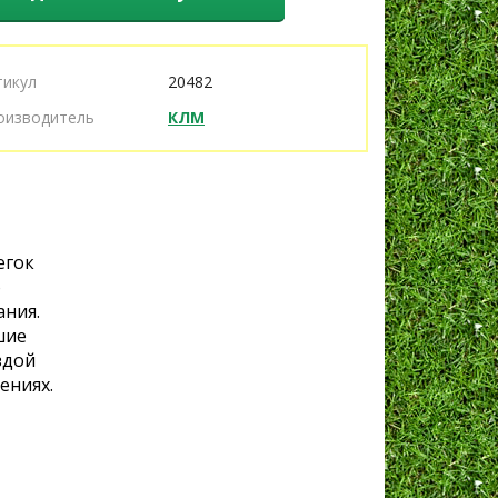
тикул
20482
оизводитель
КЛМ
егок
о
ания.
шие
здой
ениях.