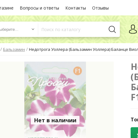
газине
Вопросы и ответы
Контакты
Отзывы
ыберите...
/
/
Бальзамин
Недотрога Уоллера (Бальзамин Уоллера) Баланце Виоле
Н
(
Б
F
То
Нет в наличии