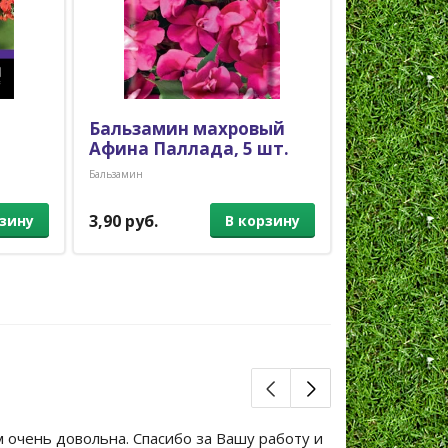
Бальзамин махровый
Цинния Д
Афина Паллада, 5 шт.
белая, 5 
Бальзамин
Однолетники
3,90 руб.
5,00 руб.
рзину
В корзину
м очень довольна. Спасибо за Вашу работу и
Большое сп