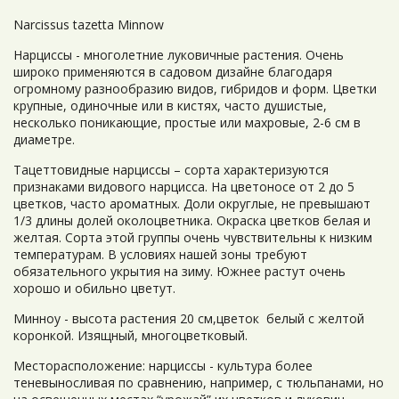
Narcissus tazetta Minnow
Нарциссы - многолетние луковичные растения. Очень
широко применяются в садовом дизайне благодаря
огромному разнообразию видов, гибридов и форм. Цветки
крупные, одиночные или в кистях, часто душистые,
несколько поникающие, простые или махровые, 2-6 см в
диаметре.
Тацеттовидные нарциссы – сорта характеризуются
признаками видового нарцисса. На цветоносе от 2 до 5
цветков, часто ароматных. Доли округлые, не превышают
1/3 длины долей околоцветника. Окраска цветков белая и
желтая. Сорта этой группы очень чувствительны к низким
температурам. В условиях нашей зоны требуют
обязательного укрытия на зиму. Южнее растут очень
хорошо и обильно цветут.
Минноу - высота растения 20 см,цветок белый с желтой
коронкой. Изящный, многоцветковый.
Месторасположение: нарциссы - культура более
теневыносливая по сравнению, например, с тюльпанами, но