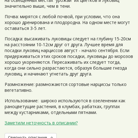
на освещенных местах “урожай” их цветков и луковиц
значительно выше, чем в тени.
Почва: мирятся с любой почвой, при условии, что она
хорошо дренирована и плодородна. На одном месте могут
оставаться 3-5 лет.
Посадка: высаживать луковицы следует на глубину 15-20см
на расстоянии 10-12см друг от друга. Лучшее время для
посадки луковиц нарциссов август - начало сентября. Если
придерживаться этих сроков посадки, луковицы до морозов
хорошо укореняются. Пересаживать их следует тогда,
когда они сильно разрастаются, образуя большие гнезда
луковиц, и начинают угнетать друг друга.
Размножение: размножаются сортовые нарциссы только
вегетативно.
Использование: широко используются в озеленении как
раноцветущие растения, в клумбах, рабатках, группах
между кустарниками, отдельными пятнами.
Заметили неточность в описании?
Свернуть описание