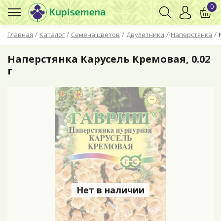
0
/
/
/
/
/
Главная
Каталог
Семена цветов
Двулетники
Наперстянка
Наперстянка Карусель Кремовая, 0.02
г
Нет в наличии