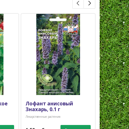
кое
Лофант анисовый
Лаванда 
Знахарь, 0.1 г
Услада, 0.
Лекарственные растения
Лекарственные ра