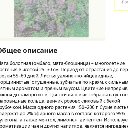
Пр
Общее описание
ята болотная (омбало, мята-блошница) – многолетние
астения высотой 25–30 см. Период от отрастания до пе
резки 55–60 дней. Листья удлиненно-яйцевидные,
орщинистые, опушенные, зубчатые по краям, с сильны
ятным ароматом и пряным вкусом. Цветение непреры
 июня до заморозков. Цветки лиловые собраны в густые
аровидные кольца, венчик розово-лиловый с белой
рубочкой. Масса одного растения 150–200 г. Сухие листь
одержат до 2% эфирного масла в составе которого 95%
улегона, а также ментол, лимонен, дипептен. Используе
роматизации чая и других напитков, является ингреди