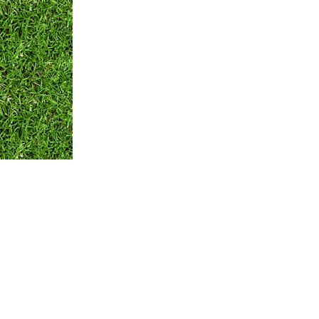
Оплата и Доставка
Вопросы и ответы
Кон
Мы принимаем:
по всем вопросам
+375 29 250-01-99
Обратная связь
© ЧТПУП "АЙРИСАГРО"