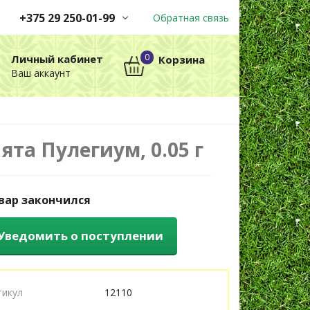
+375 29 250-01-99
Обратная связь
Заказы принимаются
0
Личный кабинет
Корзина
автоматически через корзину
Ваш аккаунт
круглосуточно без выходных
+375 29 250-01-99
МТС
ята Пулегиум, 0.05 г
вар закончился
Уведомить о поступлении
тикул
12110