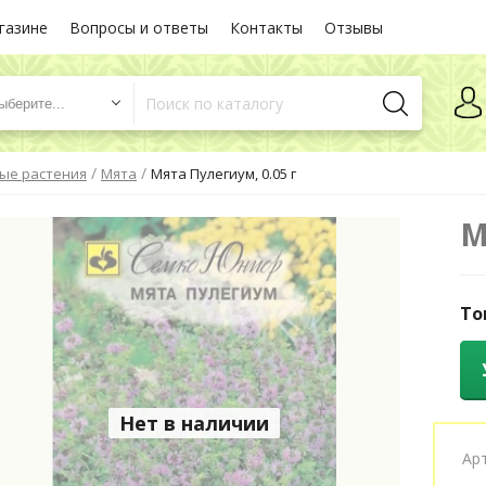
газине
Вопросы и ответы
Контакты
Отзывы
ыберите...
/
/
ые растения
Мята
Мята Пулегиум, 0.05 г
М
То
Нет в наличии
Ар