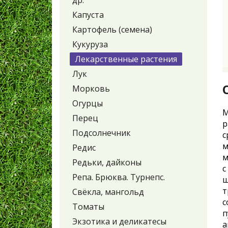
др.
Капуста
Картофель (семена)
Кукуруза
Лекарственные растения
Лук
Морковь
Огурцы
М
Перец
р
Подсолнечник
с
м
Редис
м
Редьки, дайконы
с
Репа. Брюква. Турнепс.
ш
т
Свёкла, мангольд
с
Томаты
п
Экзотика и деликатесы
а