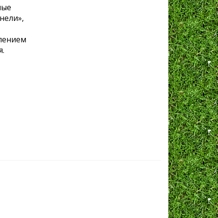
ные
нели»,
елением
я.