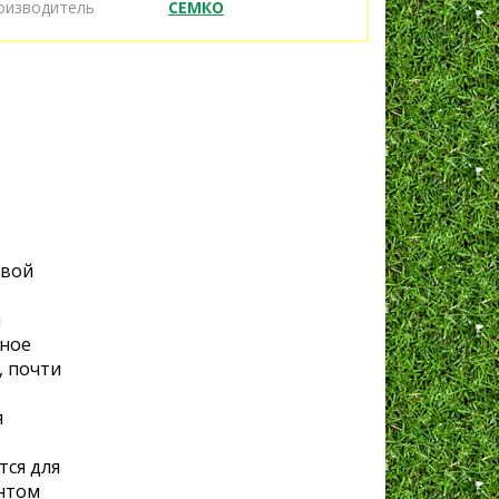
оизводитель
СЕМКО
рвой
м
вное
, почти
я
тся для
ентом