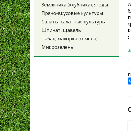
с
Земляника (клубника), ягоды
б
Пряно-вкусовые культуры
п
Салаты, салатные культуры
с
Шпинат, щавель
к
С
Табак, махорка (семена)
Микрозелень
З
П