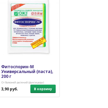
Фитоспорин-М
Универсальный (паста),
200 г
От болезней растений (фунгициды)
3,90 руб.
В корзину