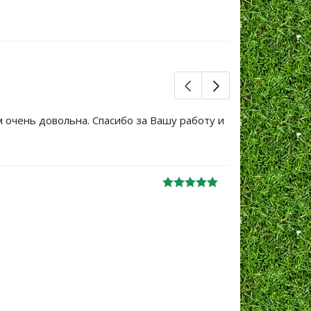
м очень довольна. Спасибо за Вашу работу и
Большое сп
уже не перв
Ж
анна
06.10.2024