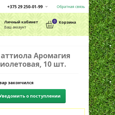
+375 29 250-01-99
Обратная связь
Заказы принимаются
0
Личный кабинет
Корзина
автоматически через корзину
Ваш аккаунт
круглосуточно без выходных
+375 29 250-01-99
МТС
аттиола Аромагия
иолетовая, 10 шт.
вар закончился
Уведомить о поступлении