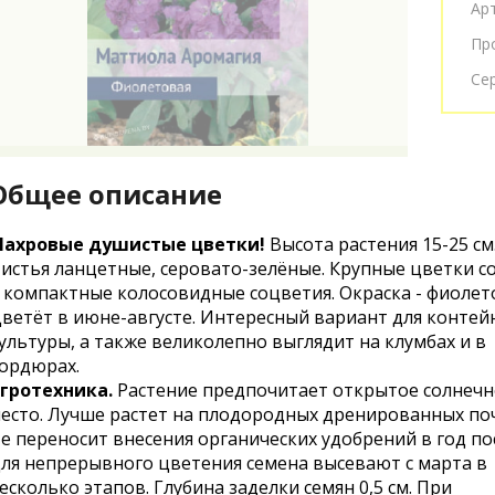
Ар
Пр
Се
Общее описание
ахровые душистые цветки!
Высота растения 15-25 см
истья ланцетные, серовато-зелёные. Крупные цветки с
 компактные колосовидные соцветия. Окраска - фиолет
ветёт в июне-августе. Интересный вариант для конте
ультуры, а также великолепно выглядит на клумбах и в
ордюрах.
гротехника.
Растение предпочитает открытое солнечн
есто. Лучше растет на плодородных дренированных поч
е переносит внесения органических удобрений в год по
ля непрерывного цветения семена высевают с марта в
есколько этапов. Глубина заделки семян 0,5 см. При