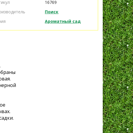
тикул
16769
оизводитель
Поиск
рия
Ароматный сад
.
обраны
овая.
йнерной
ое
вах.
садки.