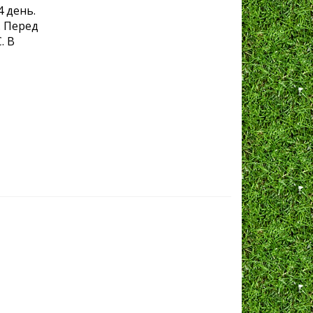
 день.
. Перед
. В