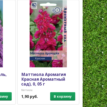
ль,
Маттиола Аромагия
Гелениум 
Красная Ароматный
Однолетники
сад), 0, 05 г
Маттиола
1,90 руб.
3,60 руб.
рзину
В корзину