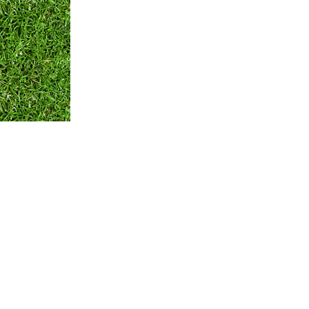
Оплата и Доставка
Вопросы и ответы
Кон
Мы принимаем:
по всем вопросам
+375 29 250-01-99
Обратная связь
© ЧТПУП "АЙРИСАГРО"
Номер в торговом реестре: 346312