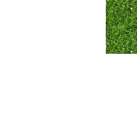
Разработка сайта ZmitroC.by
™ |
Продвижение сайта