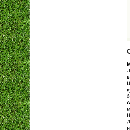
М
Л
в
Ц
к
б
А
м
Н
Д
н