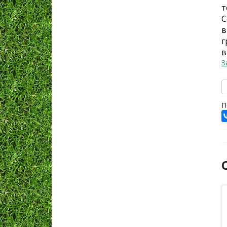
т
С
в
г
в
З
П